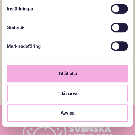
bara för några timmar.
Inställningar
När allt skakar kan en enkel båttur vara det som får en att
Statistik
känna fast mark under fötterna igen.
Marknadsföring
Läs fler reportage
Tillåt alla
Tillåt urval
Avvisa