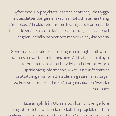
Syftet med TIA-projektets insatser är att erbjuda trygga
mötesplatser där gemenskap, samtal och återhämtning
står i fokus. Alla aktiviteter är familjevänliga och anpassade
för både små och stora. Målet är att deltagarna ska orka i
längden, behålla hoppet och motverka psykisk ohälsa.
– Genom våra aktiviteter får deltagarna möjlighet att lära
känna sin nya stad och omgivning. Att träffas och utbyta
erfarenheter kan skapa betydelsefulla kontakter och
sprida viktig information, vilket i sin tur förbättrar
förutsättningarna för att etablera sig i samhället, säger
Liza Eriksson, projektledare från organisationen Svenska
med baby.
Liza är själv från Ukraina och kom till Sverige före
krigsutbrottet – för kärlekens skull. Nu projektleder hon
seglingen tillsammans med sin kollega Olga, som kom som