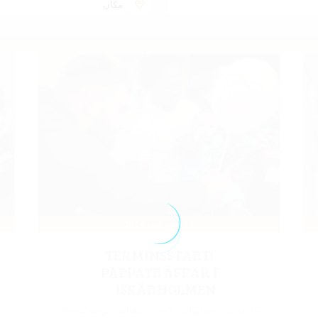
02 SEPTEMBER 2026
UTOMHUSTRÄFF – MER
INFORMATION KOMMER!
Adress i aktivitetsbeskrivning