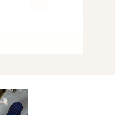
إشعار