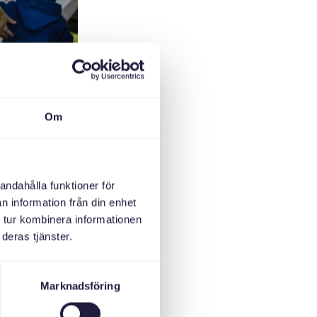
Om
andahålla funktioner för
n information från din enhet
 tur kombinera informationen
هكذا تسير ال
deras tjänster.
ykiskt och fysiskt
utomhus, medan vi
Marknadsföring
ande, eftersom vi