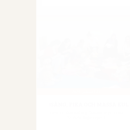
09 SEPTEMBER 2026
GUIDAD TUR PÅ
RIKSDAGSHUSET
Adress i aktivitetsbeskrivning