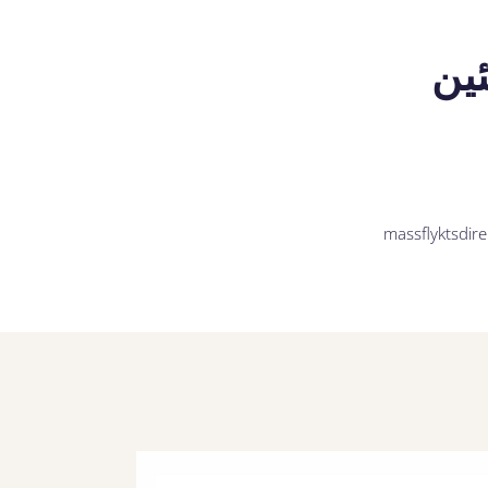
ئين
massflyktsdire