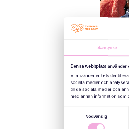
Samtycke
Denna webbplats använder 
Vi använder enhetsidentifierar
sociala medier och analysera 
till de sociala medier och a
med annan information som du 
Aktivitet
Samtyckesval
välmåend
Nödvändig
under den kal