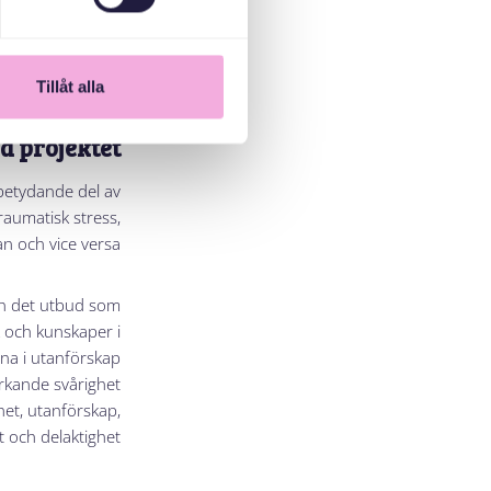
ås möjligheten att
 svenska språket
Tillåt alla
d projektet
 betydande del av
raumatisk stress,
 och vice versa.
ch det utbud som
rk och kunskaper i
na i utanförskap.
rkande svårighet
het, utanförskap,
t och delaktighet.
 mer om projektet,