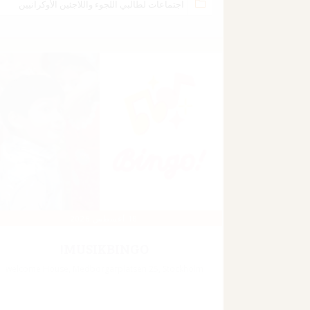
26 AUGUSTI 2026
TERMINSSTART!
ÄVENTYRSGOLF I SIGTUNA
Adress i aktivitetsbeskrivning