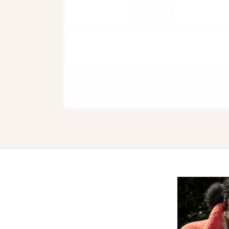
إشعار