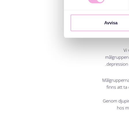
vet att dett
Avvisa
Vi
målgruppen m
depression 
Målgrupperna 
finns att ta
Genom djupint
hos må