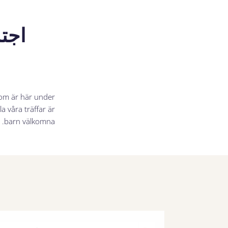
اجتم
som är här under
a våra träffar är
barn välkomna.