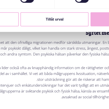
a skapar välmående på flera plan. En viktig del av träffarna är först
träna på det
Tillåt urval
Syftet me
 vet att den ofrivilliga migrationen medför särskilda utmaningar. En
år psykiskt dåligt, vilket kan handla om stark stress, ångest, postt
och andra symtom. Den psykiska hälsan påverkar den fysiska hälsan
lider också ofta av knapphändig information om de rättigheter o
 del av i samhället. Vi vet att båda målgruppens livssituation, nätve
stor utsträckning gör att de riskerar att ham
ervjuer och enkätundersökningar har det varit tydligt att en utmä
lgrupperna är sviktande psykisk och fysisk hälsa, känsla av ensam
avsaknad av social tillhörighe
Vill du veta
اتصل بنا
.