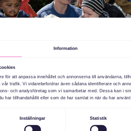
Information
cookies
e för att anpassa innehållet och annonserna till användarna, tillh
vår trafik. Vi vidarebefordrar även sådana identifierare och anna
nnons- och analysföretag som vi samarbetar med. Dessa kan i sin
اجتماعات
har tillhandahållit eller som de har samlat in när du har använt 
ernas syfte är att få deltagarna att lära känna sin stad, få ett ökat ps
e, samt öka sina sociala nätverk. Under en del av träffarna är vi 
Inställningar
Statistik
lare delen av året är inomhus. Vi satsar en hel del på kreativt skap