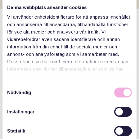
Denna webbplats använder cookies
Vi använder enhetsidentifierare för att anpassa innehållet
och annonserna till användarna, tillhandahålla funktioner
مكان عمل فريد من نوعه
för sociala medier och analysera vår trafik. Vi
vidarebefordrar även sådana identifierare och annan
information från din enhet till de sociala medier och
نحن العاملون في Svenska med baby لدينا خلفيات مختلفة
annons- och analysföretag som vi samarbetar med.
ونتحدث لغات مختلفة وأعمار مختلفة. حصل الكثير منا على أول
Dessa kan i sin tur kombinera informationen med annan
وظيفة لنا في السويد هنا. البعض منا لديه خلفية لاجئة، بينما جاء
information som du har tillhandahållit eller som de har
البعض الآخر إلى السويد لأسباب أخرى. لقد عاش عدد قليل منا
samlat in när du har använt deras tjänster.
حياتهم كلها في السويد.
Samtyckesval
Nödvändig
نتمنى أن تتمكن المزيد من المنظمات والشركات من رؤية جميع
الجوانب الإيجابية للتنوع عند التوظيف. مثل هذا مع المهارات
اللغوية. نحن في Svenska med baby نتحدث ما مجموعه 18
Inställningar
لغة!
Statistik
نحن نتعلم من بعضنا البعض كل يوم، ونكتسب فهمًا متزايدًا للأديان