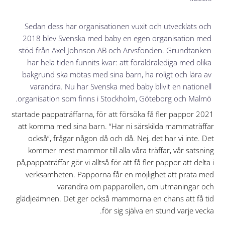
Sedan dess har organisationen vuxit och utvecklats och
2018 blev Svenska med baby en egen organisation med
stöd från
Axel Johnson AB och Arvsfonden. G
rundtanken
har hela tiden funnits kvar: att föräldralediga med olika
bakgrund ska mötas med sina barn, ha roligt och lära av
varandra. Nu har Svenska med baby blivit en nationell
organisation som finns i Stockholm, Göteborg och Malmö.
2021 startade pappaträffarna, för att försöka få fler pappor
att komma med sina barn. “Har ni särskilda mammaträffar
också”, frågar någon då och då. Nej, det har vi inte. Det
kommer mest mammor till alla våra träffar, vår satsning
på,pappaträffar gör vi alltså för att få fler pappor att delta i
verksamheten. Papporna får en möjlighet att prata med
varandra om papparollen, om utmaningar och
glädjeämnen. Det ger också mammorna en chans att få tid
för sig själva en stund varje vecka.