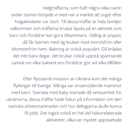
Helgträffarna, som haft några olika namn
sedan starten började vi med när vi märkte att suget efter
helgaktiviteter var stort. Till dessa träffar är hela familjen
välkommen och träffarna brukar bjuda på en aktivitet som
barn och föräldrar kan göra tillsammans. Odling är poppis,
då får barnen med sig krukan med morotsfrön eller
blomsterfrön hem. Bakning är också populärt. Då knådas
det inte bara degar, det brukar också uppstå spännande
samtal om vilka bakverk ens föräldrar gör vid vilka tillfällen.
Efter Rysslands invasion av Ukraina kom det många
flyktingar till Sverige. Många var ensamstående mammor
med barn. Svenska med baby startade då verksamhet för
ukrainarna, dessa träffar hade fokus på information om den
svenska arbetsmarknaden och hur deltagarna skulle kunna
få jobb. Det ingick också en hel del hälsorelaterade
aktiviteter, vilka var mycket uppskattade.