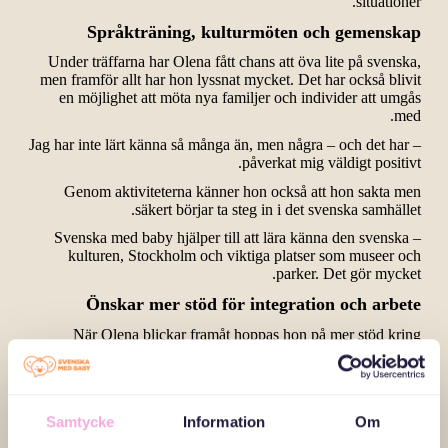
situationer.
Språkträning, kulturmöten och gemenskap
Under träffarna har Olena fått chans att öva lite på svenska,
men framför allt har hon lyssnat mycket. Det har också blivit
en möjlighet att möta nya familjer och individer att umgås
med.
– Jag har inte lärt känna så många än, men några – och det har
påverkat mig väldigt positivt.
Genom aktiviteterna känner hon också att hon sakta men
säkert börjar ta steg in i det svenska samhället.
– Svenska med baby hjälper till att lära känna den svenska
kulturen, Stockholm och viktiga platser som museer och
parker. Det gör mycket.
Önskar mer stöd för integration och arbete
När Olena blickar framåt hoppas hon på mer stöd kring
integration, språk och möjligheter att arbeta.
– Jag vill verkligen lära mig språket, hitta ett jobb, och få fler
att känna till mitt arbete som fotograf. Jag vill kunna dela med
mig av det jag kan.
Samtycke
Information
Om
Hon betonar också hur viktigt det är att våga delta i