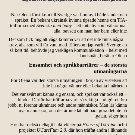
När Olena först kom till Sverige var hon ny i både landet och
språket. En bekant ukrainsk kvinna tipsade henne om TIA-
träffarna med
Svenska med baby
– ett initiativ som välkomnar
alla, oavsett om man har barn eller inte.
– Det som fick mig att våga komma var att det inte finns några
krav, alla som vill får vara med. Eftersom jag varit i Sverige en
så kort tid, behövde jag verkligen kommunikation – helst med
landsmän, berättar Olena.
Ensamhet och språkbarriärer – de största
utmaningarna
För Olena var den största utmaningen i början av vistelsen att
inte ha några vänner eller bekanta i närheten.
– Det var svårt att känna sig ensam, och språket var också ett
hinder. Därför har träffarna varit så viktiga – ni gör ett bra
jobb, ni förenar ukrainare och andra människor. Man lär känna
nya människor, och det är inte lätt att bara göra det ute på
gatan, säger hon.
Hon har också deltagit i aktiviteter på
House of Ukraine
och i
projektet
UCareFum 2.0
, där hon träffat andra i liknande