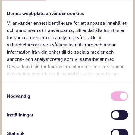
gemensamma aktiviteter – särskilt för nyanlända familjer.
– Att byta land är en stor stress för vem som helst. Därför är
Denna webbplats använder cookies
det så betydelsefullt att vara med i sådana här evenemang. Jag
Vi använder enhetsidentifierare för att anpassa innehållet
rekommenderar verkligen att delta så mycket som möjligt.
och annonserna till användarna, tillhandahålla funktioner
En kultur som känns ny – men med öppningar för
för sociala medier och analysera vår trafik. Vi
mer
vidarebefordrar även sådana identifierare och annan
Även om Olena ännu inte haft så mycket kontakt med
information från din enhet till de sociala medier och
svenskar, börjar hon lägga märke till vissa skillnader mellan
annons- och analysföretag som vi samarbetar med.
den svenska kulturen och den ukrainska.
Dessa kan i sin tur kombinera informationen med annan
– Svenskar verkar vara mer reserverade och fokuserade på sitt
eget liv. De verkar också försöka undvika stress. Men jag
information som du har tillhandahållit eller som de har
hoppas få möjlighet att lära känna kulturen mer med tiden.
samlat in när du har använt deras tjänster.
Samtyckesval
Nödvändig
Inställningar
Läs fler reportage
Statistik