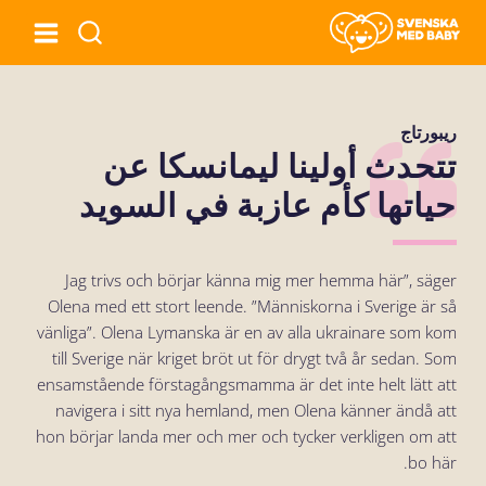
ريبورتاج
تتحدث أولينا ليمانسكا عن
حياتها كأم عازبة في السويد
Jag trivs och börjar känna mig mer hemma här”, säger
Olena med ett stort leende. ”Människorna i Sverige är så
vänliga”. Olena Lymanska är en av alla ukrainare som kom
till Sverige när kriget bröt ut för drygt två år sedan. Som
ensamstående förstagångsmamma är det inte helt lätt att
navigera i sitt nya hemland, men Olena känner ändå att
hon börjar landa mer och mer och tycker verkligen om att
bo här.