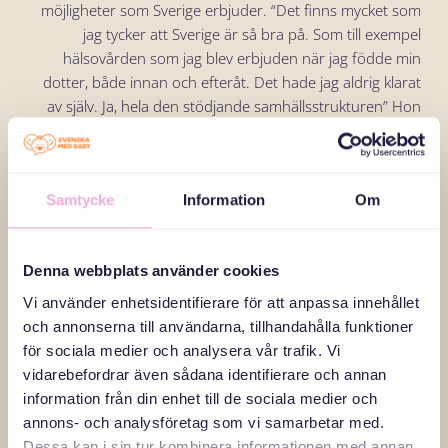
möjligheter som Sverige erbjuder. “Det finns mycket som
jag tycker att Sverige är så bra på. Som till exempel
hälsovården som jag blev erbjuden när jag födde min
dotter, både innan och efteråt. Det hade jag aldrig klarat
av själv. Ja, hela den stödjande samhällsstrukturen” Hon
tar en paus och funderar innan hon fortsätter, “På
arbetsplatserna ser jag en stor skillnad med Ukraina. I
Sverige värnar chefer verkligen om sina medarbetares tid
Samtycke
Information
Om
och respekterar deras familjeförhållanden, vilket gör att
man kan skilja på arbetsliv och privatliv — det är några av
många saker som jag verkligen uppskattar med Sverige”.
Denna webbplats använder cookies
Vi använder enhetsidentifierare för att anpassa innehållet
Under sin tid i Sverige har Olena nyttjat flera av de
och annonserna till användarna, tillhandahålla funktioner
resurser och möjligheter som har erbjudits för att stötta
för sociala medier och analysera vår trafik. Vi
henne.
vidarebefordrar även sådana identifierare och annan
information från din enhet till de sociala medier och
annons- och analysföretag som vi samarbetar med.
Läs fler reportage
Dessa kan i sin tur kombinera informationen med annan