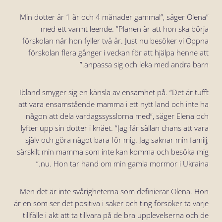
”Min dotter är 1 år och 4 månader gammal”, säger Olena
med ett varmt leende. ”Planen är att hon ska börja
förskolan när hon fyller två år. Just nu besöker vi Öppna
förskolan flera gånger i veckan för att hjälpa henne att
anpassa sig och leka med andra barn.”
Ibland smyger sig en känsla av ensamhet på. ”Det är tufft
att vara ensamstående mamma i ett nytt land och inte ha
någon att dela vardagssysslorna med”, säger Elena och
lyfter upp sin dotter i knäet. “Jag får sällan chans att vara
själv och göra något bara för mig. Jag saknar min familj,
särskilt min mamma som inte kan komma och besöka mig
nu. Hon tar hand om min gamla mormor i Ukraina.”
Men det är inte svårigheterna som definierar Olena. Hon
är en som ser det positiva i saker och ting försöker ta varje
tillfälle i akt att ta tillvara på de bra upplevelserna och de