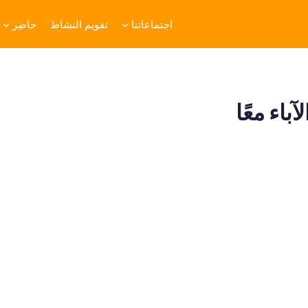
اجتماعاتنا
تقويم النشاط
حاضِر
باء معًا