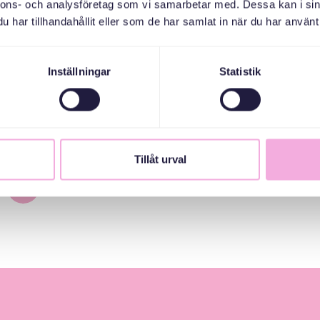
nnons- och analysföretag som vi samarbetar med. Dessa kan i sin
نشطة مجانية وممتعة تتمحور حول الأطفال مع محادثات ذات طابع خاص. 
har tillhandahållit eller som de har samlat in när du har använt 
ين الجدد والمولودين في الخارج وآباء الأطفال الصغار المولودين في السوي
 الآباء على آباء آخرين ويتم التعلم غير الرسمي من خلال المحادثة واللعب.
المحادثات الموضوعية إلى كتيب تم إنتاجه معًا بواسطة MÄN، وتتيح تبا
Inställningar
Statistik
ة والأمومة.
لتي نجمع بها ونشرك آباء الأطفال الصغار من خلفيات مختلفة لتهيئة الظر
بية آمنة. وبالتعاون مع آباء الأطفال الصغار والشركاء، نريد مواصلة تطوير
فال الصغار وتشركهم وتعززهم. هل تريد الانضمام إلينا في هذا العمل؟
Tillåt urval