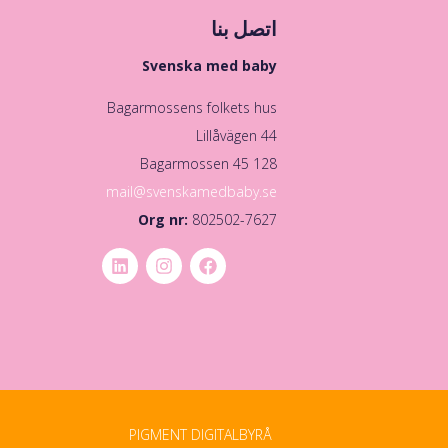
اتصل بنا
Svenska med baby
Bagarmossens folkets hus
Lillåvägen 44
128 45 Bagarmossen
mail@svenskamedbaby.se
Org nr:
802502-7627
PIGMENT DIGITALBYRÅ