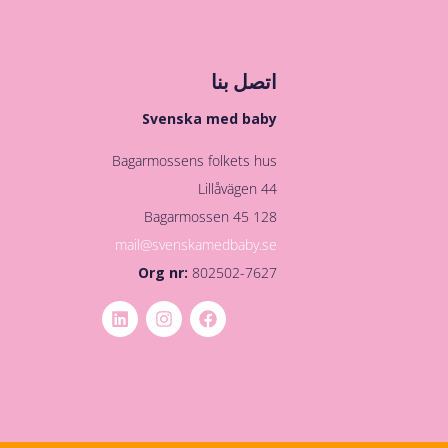
اتصل بنا
Svenska med baby
Bagarmossens folkets hus
Lillåvägen 44
128 45 Bagarmossen
mail@svenskamedbaby.se
Org nr:
802502-7627