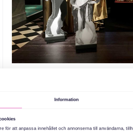
Tre generationer möts: Da
Följ med på en spännande visning bland kostymer, m
Information
uppror och banbrytande idéer. Vi gör också en
Till denna träff välkomnar vi nyanlända småbarnsfa
cookies
e för att anpassa innehållet och annonserna till användarna, tillh