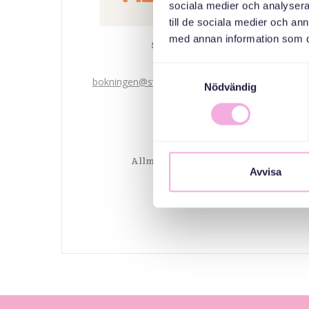
sociala medier och analysera 
till de sociala medier och a
med annan information som du 
Svenska med baby
Email
Samtyckesval
bokningen@svenskamedbaby.se
Nödvändig
المنظمون المشاركون
Allmänna arvsfonden
Avvisa
Järfälla Kommun