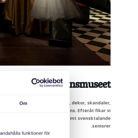
nsaktivitet på Dansmuseet
asker, bildkonst, grafisk form, dekor, skandaler,
Om
 rolig dansaktivitet tillsammans. Efteråt fikar vi!
miljer med barn upp till 2 år, samt svensktalande
seniorer.
andahålla funktioner för