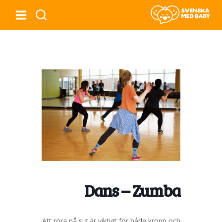
Dans – Zumba
Att röra på sig är viktigt för både kropp och