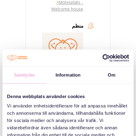
Mötesplats -
Welcome house
منظم
Samtycke
Information
Om
Svenska med baby
Denna webbplats använder cookies
Email
bokningen@svenskamedbaby.se
Vi använder enhetsidentifierare för att anpassa innehållet
och annonserna till användarna, tillhandahålla funktioner
för sociala medier och analysera vår trafik. Vi
vidarebefordrar även sådana identifierare och annan
المنظمون المشاركون
information från din enhet till de sociala medier och