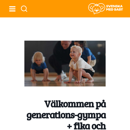
Välkommen på
generations-gympa
+ fika och