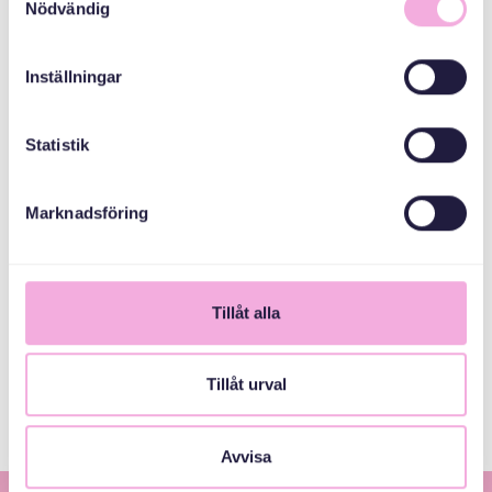
Nödvändig
Inställningar
Svenska med baby
Email
Statistik
bokningen@svenskamedbaby.se
Marknadsföring
المنظمون المشاركون
Tillåt alla
Länsstyrelsen
Skåne
Tillåt urval
Avvisa