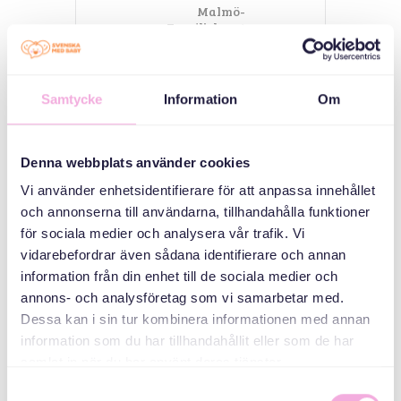
Malmö-
Familjehuset
Nydala
Familjehuset
Nydala,
Nydalatorget 2
Samtycke
Information
Om
فئات
Denna webbplats använder cookies
Vi använder enhetsidentifierare för att anpassa innehållet
اجتماعات أولياء
och annonserna till användarna, tillhandahålla funktioner
الأمور
för sociala medier och analysera vår trafik. Vi
ثلاثة أجيال تجتمع
vidarebefordrar även sådana identifierare och annan
information från din enhet till de sociala medier och
منظم
annons- och analysföretag som vi samarbetar med.
Dessa kan i sin tur kombinera informationen med annan
information som du har tillhandahållit eller som de har
samlat in när du har använt deras tjänster.
Samtyckesval