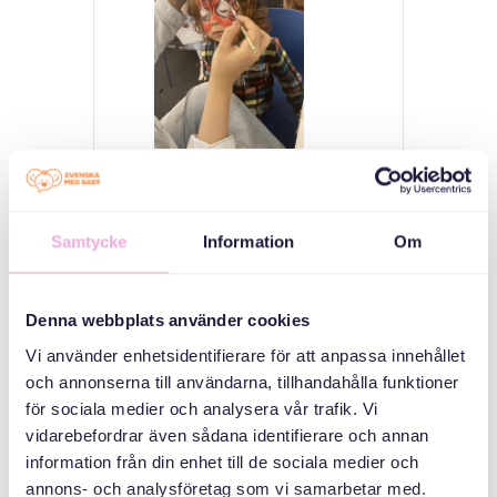
welcome House
Medborgarplatsen
25, Stockholm
Samtycke
Information
Om
فئات
Denna webbplats använder cookies
Mötesplats -
Vi använder enhetsidentifierare för att anpassa innehållet
Welcome house
och annonserna till användarna, tillhandahålla funktioner
för sociala medier och analysera vår trafik. Vi
vidarebefordrar även sådana identifierare och annan
منظم
information från din enhet till de sociala medier och
annons- och analysföretag som vi samarbetar med.