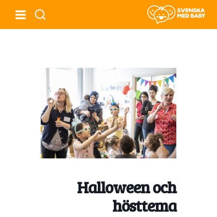
Halloween och
hösttema