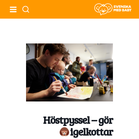
Höstpyssel – gör
igelkottar