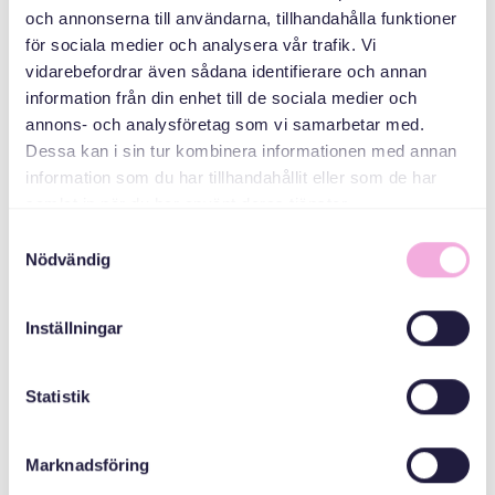
Svenska med baby
och annonserna till användarna, tillhandahålla funktioner
för sociala medier och analysera vår trafik. Vi
Email
bokningen@svenskamedbaby.se
vidarebefordrar även sådana identifierare och annan
information från din enhet till de sociala medier och
annons- och analysföretag som vi samarbetar med.
Dessa kan i sin tur kombinera informationen med annan
المنظمون المشاركون
information som du har tillhandahållit eller som de har
samlat in när du har använt deras tjänster.
Samtyckesval
المجلس الإداري
Nödvändig
لمقاطعة ستوكهولم
Inställningar
Statistik
Marknadsföring