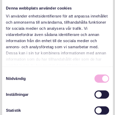
Denna webbplats använder cookies
منظم
Vi använder enhetsidentifierare för att anpassa innehållet
och annonserna till användarna, tillhandahålla funktioner
för sociala medier och analysera vår trafik. Vi
vidarebefordrar även sådana identifierare och annan
information från din enhet till de sociala medier och
annons- och analysföretag som vi samarbetar med.
Dessa kan i sin tur kombinera informationen med annan
information som du har tillhandahållit eller som de har
Svenska med baby
samlat in när du har använt deras tjänster.
Email
Samtyckesval
bokningen@svenskamedbaby.se
Nödvändig
Inställningar
المنظمون المشاركون
Statistik