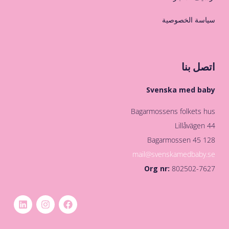
سياسة الخصوصية
اتصل بنا
Svenska med baby
Bagarmossens folkets hus
Lillåvägen 44
128 45 Bagarmossen
mail@svenskamedbaby.se
Org nr:
802502-7627