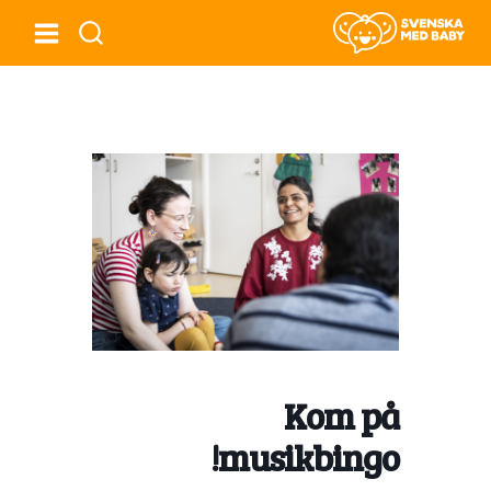
Kom på
musikbingo!