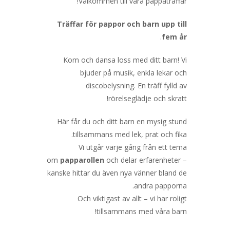
Välkommen till våra pappaträffar!
Träffar för pappor och barn upp till
.
fem år
Kom och dansa loss med ditt barn! Vi
bjuder på musik, enkla lekar och
discobelysning. En träff fylld av
rörelseglädje och skratt!
Här får du och ditt barn en mysig stund
tillsammans med lek, prat och fika.
Vi utgår varje gång från ett tema
om
papparollen
och delar erfarenheter –
kanske hittar du även nya vänner bland de
andra papporna.
Och viktigast av allt – vi har roligt
tillsammans med våra barn!