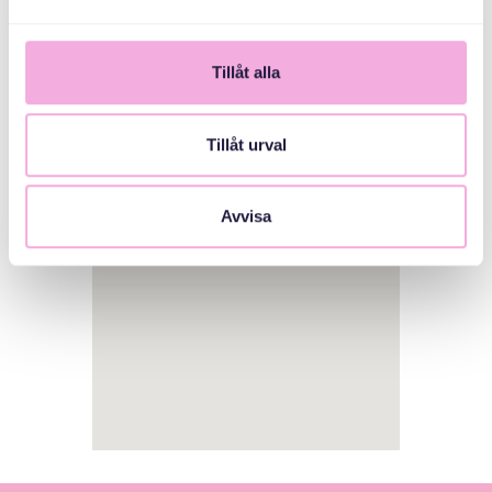
Tillåt alla
Tillåt urval
1
Avvisa