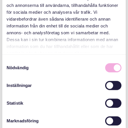
Svenska med baby
och annonserna till användarna, tillhandahålla funktioner
för sociala medier och analysera vår trafik. Vi
Email
vidarebefordrar även sådana identifierare och annan
bokningen@svenskamedbaby.se
information från din enhet till de sociala medier och
annons- och analysföretag som vi samarbetar med.
Dessa kan i sin tur kombinera informationen med annan
المنظمون المشاركون
information som du har tillhandahållit eller som de har
samlat in när du har använt deras tjänster.
Samtyckesval
المجلس الإداري
Nödvändig
لمقاطعة ستوكهولم
Inställningar
Statistik
Marknadsföring