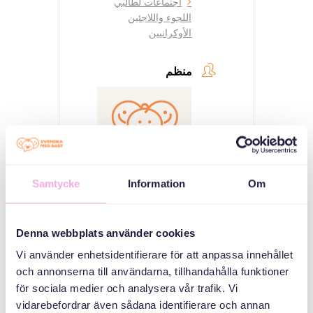
اجتماعات لطالبي
اللجوء واللاجئين
الأوكرانيين
منظم
Samtycke
Information
Om
Svenska med baby
Denna webbplats använder cookies
Email
bokningen@svenskamedbaby.se
Vi använder enhetsidentifierare för att anpassa innehållet
och annonserna till användarna, tillhandahålla funktioner
för sociala medier och analysera vår trafik. Vi
vidarebefordrar även sådana identifierare och annan