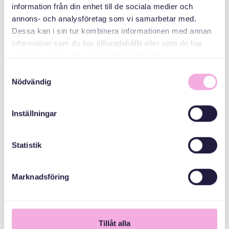
المنظمون المشاركون
information från din enhet till de sociala medier och
annons- och analysföretag som vi samarbetar med.
Dessa kan i sin tur kombinera informationen med annan
المجلس الإداري
information som du har tillhandahållit eller som de har
لمقاطعة ستوكهولم
samlat in när du har använt deras tjänster.
Samtyckesval
Nödvändig
Inställningar
Statistik
Marknadsföring
1
Tillåt alla