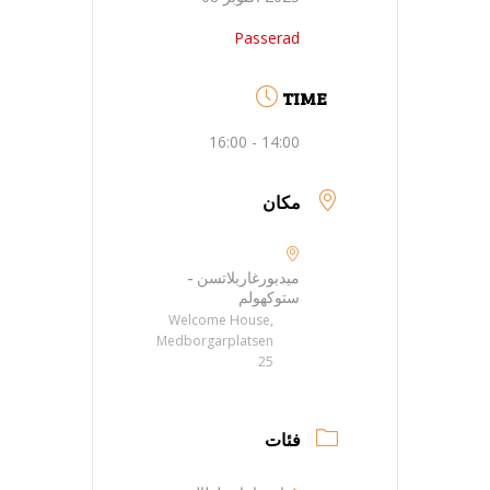
Passerad
TIME
14:00 - 16:00
مكان
ميدبورغاربلاتسن -
ستوكهولم
Welcome House,
Medborgarplatsen
25
فئات