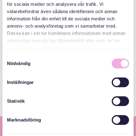
för sociala medier och analysera vår trafik. Vi
Passerad
vidarebefordrar även sådana identifierare och annan
information från din enhet till de sociala medier och
annons- och analysföretag som vi samarbetar med.
TIME
Dessa kan i sin tur kombinera informationen med annan
14:00 - 16:00
information som du har tillhandahållit eller som de har
samlat in när du har använt deras tjänster.
فئات
Samtyckesval
Nödvändig
اجتماعات لطالبي
اللجوء واللاجئين
Inställningar
الأوكرانيين
Statistik
Marknadsföring