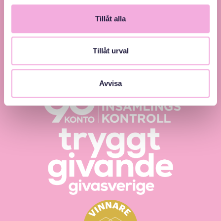
Tillåt alla
Tillåt urval
Svenska med baby – Föräldraträffar för jämlikhet
och inkludering.
Avvisa