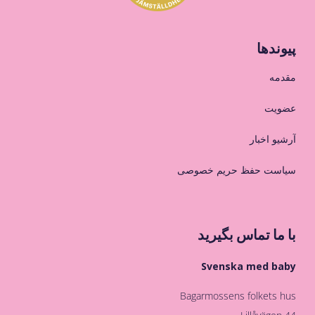
پیوندها
مقدمه
عضویت
آرشیو اخبار
سیاست حفظ حریم خصوصی
با ما تماس بگیرید
Svenska med baby
Bagarmossens folkets hus