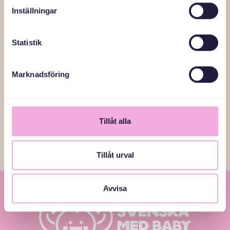
diskutera och få råd om hur de kan engagera sig mer i
Inställningar
sina barns liv”, avslutar Andreas, medan Hannes ivrigt
pockar på uppmärksamhet, och det är dags att ta fram
flaskan för eftermiddagsvila.
Statistik
Marknadsföring
Läs fler reportage
Tillåt alla
Tillåt urval
Avvisa