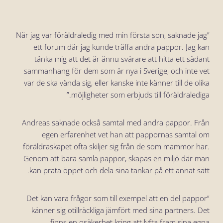
”När jag var föräldraledig med min första son, saknade jag
ett forum där jag kunde träffa andra pappor. Jag kan
tänka mig att det är ännu svårare att hitta ett sådant
sammanhang för dem som är nya i Sverige, och inte vet
var de ska vända sig, eller kanske inte känner till de olika
möjligheter som erbjuds till föräldralediga.”
Andreas saknade också samtal med andra pappor. Från
egen erfarenhet vet han att pappornas samtal om
föräldraskapet ofta skiljer sig från de som mammor har.
Genom att bara samla pappor, skapas en miljö där man
kan prata öppet och dela sina tankar på ett annat sätt.
”Det kan vara frågor som till exempel att en del pappor
känner sig otillräckliga jämfört med sina partners. Det
finns en osäkerhet kring att lyfta fram sina egna