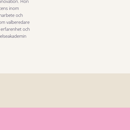
innovation. Hon
tens inom
marbete och
Som valberedare
 erfarenhet och
relseakademin.