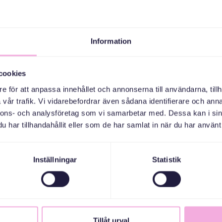
Information
cookies
e för att anpassa innehållet och annonserna till användarna, tillh
vår trafik. Vi vidarebefordrar även sådana identifierare och anna
nnons- och analysföretag som vi samarbetar med. Dessa kan i sin
har tillhandahållit eller som de har samlat in när du har använt 
Mette Brolinson
Styrelseledamot
Mette Brolinson är idrottschef och har
Inställningar
Statistik
lång erfarenhet av arbete med
inkludering, tillgänglighet och
organisationsutveckling. Hon har
arbetat med att skapa delaktighet inom
såväl civilsamhälle som idrottsrörelser.
Tillåt urval