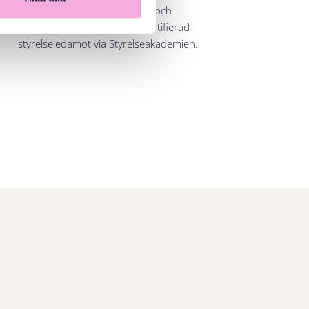
organisationsutveckling och
kommunikation. Kajsa är certifierad
styrelseledamot via Styrelseakademien.