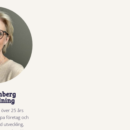
mberg
dning
 över 25 års
lpa företag och
 utveckling,