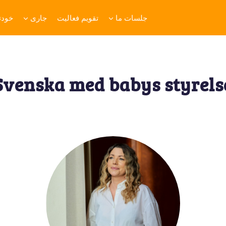
جلسات ما
تقویم فعالیت
جاری
خودتا
Svenska med babys styrels