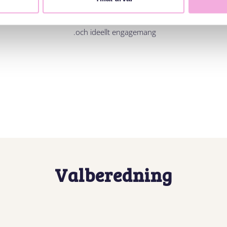
Mette bidrar med strategisk kompetens
inom ledarskap, verksamhetsutveckling
och ideellt engagemang.
Valberedning