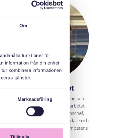
Om
andahålla funktioner för
n information från din enhet
 tur kombinera informationen
deras tjänster.
Kajsa Ögård
Styrelseledamot
Kajsa Ögård driver eget företag som
Marknadsföring
HR-konsult och har tidigare arbetat
som HR- och kommunikationschef,
managementkonsult, projektledare och
journalist. Hon bidrar med kompetens
inom styrning, HR,
Tillåt alla