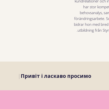
kundrelationer och 
har stor kompe
behovsanalys, sa
förändringsarbete. 
bidrar hon med bred
utbildning från Sty
|
Привіт і ласкаво