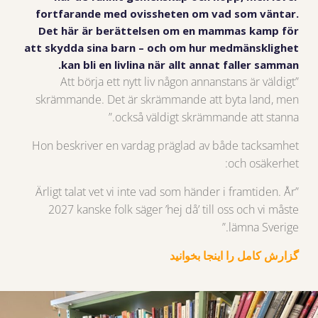
fortfarande med ovissheten om vad som väntar.
Det här är berättelsen om en mammas kamp för
att skydda sina barn – och om hur medmänsklighet
kan bli en livlina när allt annat faller samman.
”Att börja ett nytt liv någon annanstans är väldigt
skrämmande. Det är skrämmande att byta land, men
också väldigt skrämmande att stanna.”
Hon beskriver en vardag präglad av både tacksamhet
och osäkerhet:
”Ärligt talat vet vi inte vad som händer i framtiden. År
2027 kanske folk säger ’hej då’ till oss och vi måste
lämna Sverige.”
گزارش کامل را اینجا بخوانید