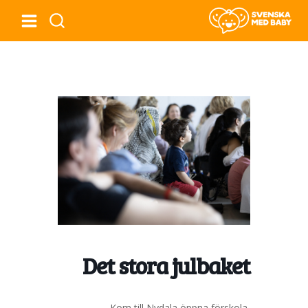
Det stora julbaket
Kom till Nydala öppna förskola,