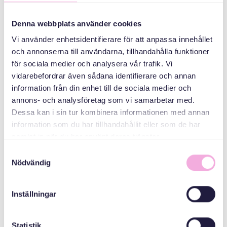
سه نسل ملاقات می
کنند
Denna webbplats använder cookies
Vi använder enhetsidentifierare för att anpassa innehållet
سازمان دهنده
och annonserna till användarna, tillhandahålla funktioner
för sociala medier och analysera vår trafik. Vi
vidarebefordrar även sådana identifierare och annan
information från din enhet till de sociala medier och
annons- och analysföretag som vi samarbetar med.
Dessa kan i sin tur kombinera informationen med annan
information som du har tillhandahållit eller som de har
samlat in när du har använt deras tjänster.
Svenska med baby
Samtyckesval
ایمیل
Nödvändig
bokningen@svenskamedbaby.se
Inställningar
هم سازمان دهندگان
Statistik