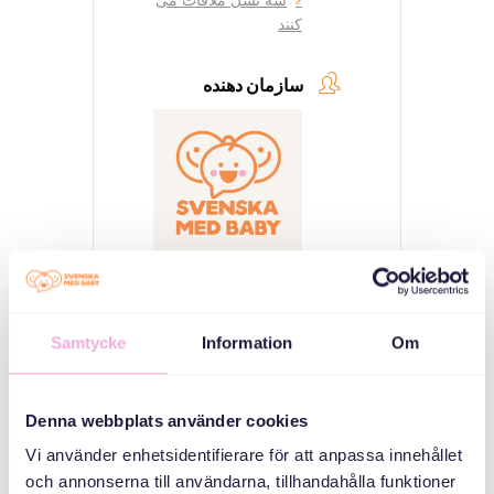
کنند
سازمان دهنده
Svenska med baby
Samtycke
Information
Om
ایمیل
bokningen@svenskamedbaby.se
Denna webbplats använder cookies
هم سازمان دهندگان
Vi använder enhetsidentifierare för att anpassa innehållet
och annonserna till användarna, tillhandahålla funktioner