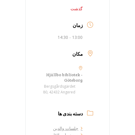
گذشت
زمان
13:00 - 14:30
مکان
Hjällbo bibliotek -
Göteborg
Bergsgårdsgärdet
80, 42432 Angered
دسته بندی ها
جلسات والدین
سه نسل ملاقات می