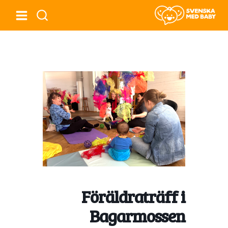
Föräldraträff i
Bagarmossen