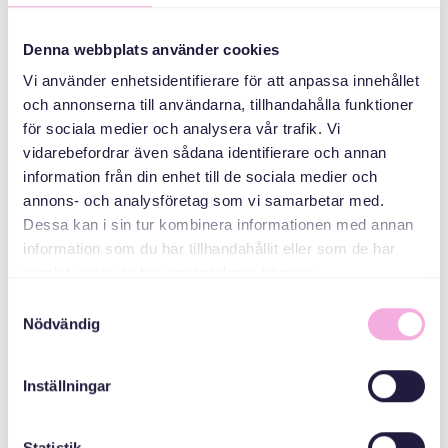
جلسات والدین
Denna webbplats använder cookies
Vi använder enhetsidentifierare för att anpassa innehållet
سازمان دهنده
och annonserna till användarna, tillhandahålla funktioner
för sociala medier och analysera vår trafik. Vi
vidarebefordrar även sådana identifierare och annan
information från din enhet till de sociala medier och
annons- och analysföretag som vi samarbetar med.
Dessa kan i sin tur kombinera informationen med annan
information som du har tillhandahållit eller som de har
samlat in när du har använt deras tjänster.
Samtyckesval
Svenska med baby
Nödvändig
ایمیل
bokningen@svenskamedbaby.se
Inställningar
هم سازمان دهندگان
Statistik