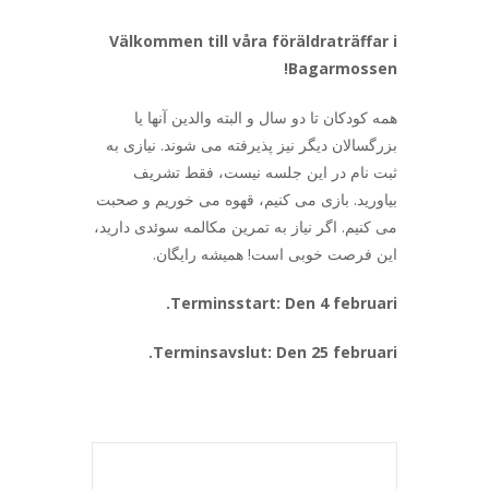
Välkommen till våra föräldraträffar i
Bagarmossen!
همه کودکان تا دو سال و البته والدین آنها یا
بزرگسالان دیگر نیز پذیرفته می شوند. نیازی به
ثبت نام در این جلسه نیست، فقط تشریف
بیاورید. بازی می کنیم، قهوه می خوریم و صحبت
می کنیم. اگر نیاز به تمرین مکالمه سوئدی دارید،
این فرصت خوبی است! همیشه رایگان.
Terminsstart: Den 4 februari.
Terminsavslut: Den 25 februari.