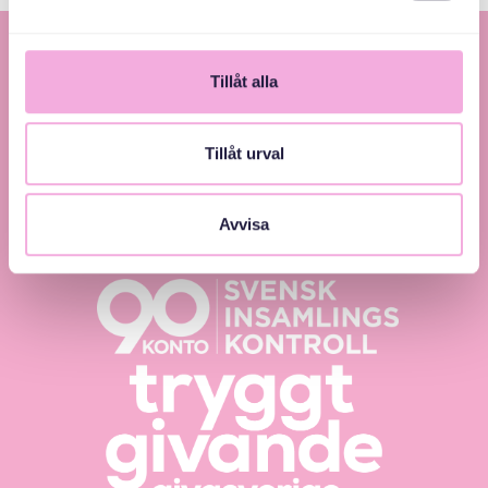
Tillåt alla
Tillåt urval
Svenska med baby – Föräldraträffar för jämlikhet
Avvisa
och inkludering.