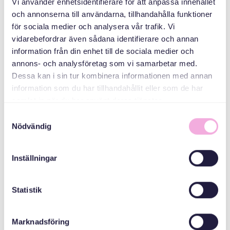
Vi använder enhetsidentifierare för att anpassa innehållet
och annonserna till användarna, tillhandahålla funktioner
جلسات والدین
för sociala medier och analysera vår trafik. Vi
vidarebefordrar även sådana identifierare och annan
سازمان دهنده
information från din enhet till de sociala medier och
annons- och analysföretag som vi samarbetar med.
Dessa kan i sin tur kombinera informationen med annan
information som du har tillhandahållit eller som de har
samlat in när du har använt deras tjänster.
Samtyckesval
Nödvändig
Svenska med baby
Inställningar
ایمیل
bokningen@svenskamedbaby.se
Statistik
Marknadsföring