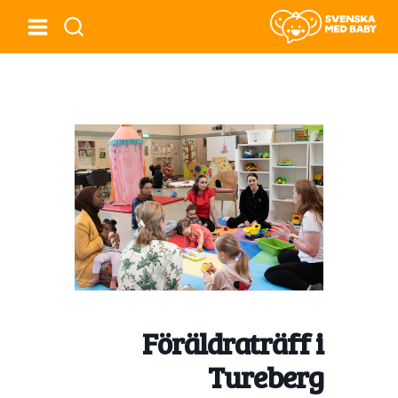
Föräldraträff i
Tureberg