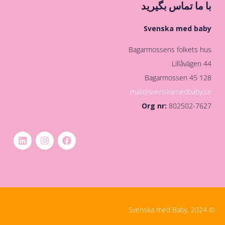
با ما تماس بگیرید
Svenska med baby
Bagarmossens folkets hus
Lillåvägen 44
128 45 Bagarmossen
mail@svenskamedbaby.se
Org nr:
802502-7627
© Svenska med Baby, 2024