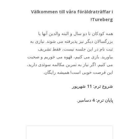
Välkommen till våra föräldraträffar i
Tureberg!
همه کودکان تا دو سال و البته والدین آنها یا
بزرگسالان دیگر نیز پذیرفته می شوند. نیازی به
ثبت نام در این جلسه نیست، فقط تشریف
بیاورید. بازی می کنیم، قهوه می خوریم و صحبت
می کنیم. اگر نیاز به تمرین مکالمه سوئدی دارید،
این فرصت خوبی است! همیشه رایگان.
شروع ترم: 11 شهریور
پایان ترم: 4 دسامبر.