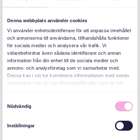
جلسات والدین
سه نسل ملاقات می
کنند
Denna webbplats använder cookies
Vi använder enhetsidentifierare för att anpassa innehållet
سازمان دهنده
och annonserna till användarna, tillhandahålla funktioner
för sociala medier och analysera vår trafik. Vi
vidarebefordrar även sådana identifierare och annan
information från din enhet till de sociala medier och
annons- och analysföretag som vi samarbetar med.
Dessa kan i sin tur kombinera informationen med annan
information som du har tillhandahållit eller som de har
samlat in när du har använt deras tjänster.
Samtyckesval
Svenska med baby
Nödvändig
ایمیل
bokningen@svenskamedbaby.se
Inställningar
هم سازمان دهندگان