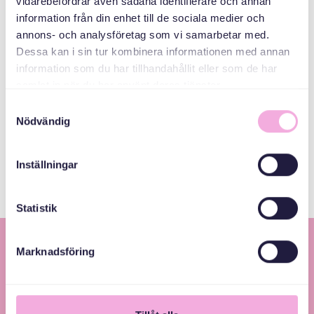
vidarebefordrar även sådana identifierare och annan
ایمیل
information från din enhet till de sociala medier och
bokningen@svenskamedbaby.se
annons- och analysföretag som vi samarbetar med.
Dessa kan i sin tur kombinera informationen med annan
information som du har tillhandahållit eller som de har
هم سازمان دهندگان
samlat in när du har använt deras tjänster.
Samtyckesval
Nödvändig
Allmänna
arvsfonden
Inställningar
Statistik
Marknadsföring