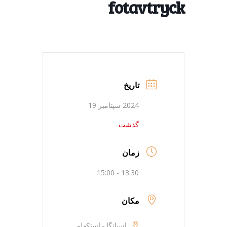
fotavtryck
تاریخ
2024 سپتامبر 19
گذشت
زمان
13:30 - 15:00
مکان
اسپانگا - استکهلم