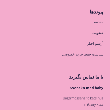
پیوندها
مقدمه
عضویت
آرشیو اخبار
سیاست حفظ حریم خصوصی
با ما تماس بگیرید
Svenska med baby
Bagarmossens folkets hus
Lillåvägen 44