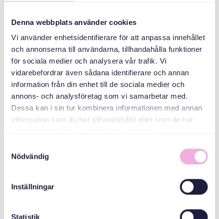
سه نسل ملاقات می
کنند
Denna webbplats använder cookies
Vi använder enhetsidentifierare för att anpassa innehållet
سازمان دهنده
och annonserna till användarna, tillhandahålla funktioner
för sociala medier och analysera vår trafik. Vi
vidarebefordrar även sådana identifierare och annan
information från din enhet till de sociala medier och
annons- och analysföretag som vi samarbetar med.
Dessa kan i sin tur kombinera informationen med annan
information som du har tillhandahållit eller som de har
samlat in när du har använt deras tjänster.
Samtyckesval
Svenska med baby
Nödvändig
ایمیل
bokningen@svenskamedbaby.se
Inställningar
هم سازمان دهندگان
Statistik