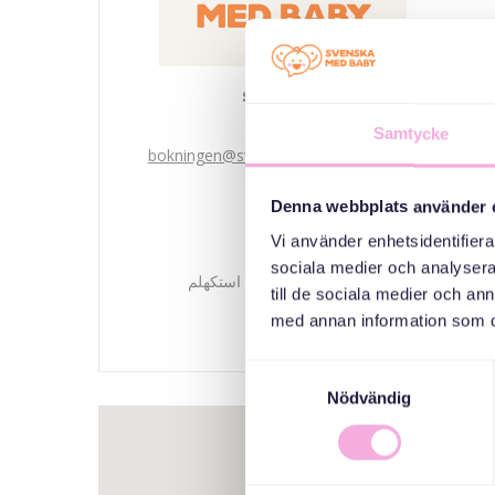
Svenska med baby
ایمیل
Samtycke
bokningen@svenskamedbaby.se
Denna webbplats använder 
هم سازمان دهندگان
Vi använder enhetsidentifierar
sociala medier och analysera 
هیئت اداری شهرستان استکهلم
till de sociala medier och a
med annan information som du 
Samtyckesval
Nödvändig