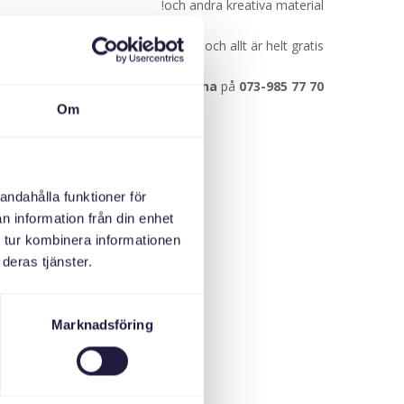
och andra kreativa material!
av gemenskapen. Vi bjuder på fika och allt är helt gratis!
Har du frågor? Kontakta
Iryna
på
073-985 77 70
Om
andahålla funktioner för
n information från din enhet
 tur kombinera informationen
deras tjänster.
Marknadsföring