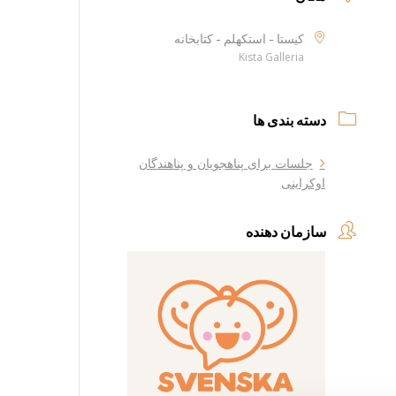
کیستا - استکهلم - کتابخانه
Kista Galleria
دسته بندی ها
جلسات برای پناهجویان و پناهندگان
اوکراینی
سازمان دهنده