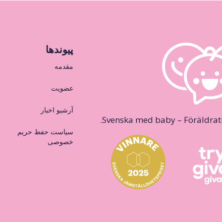
پیوندها
مقدمه
عضویت
آرشیو اخبار
Svenska med baby – Föräldraträ
سیاست حفظ حریم
خصوصی