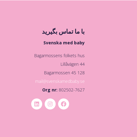
با ما تماس بگیرید
Svenska med baby
Bagarmossens folkets hus
Lillåvägen 44
128 45 Bagarmossen
mail@svenskamedbaby.se
Org nr:
802502-7627