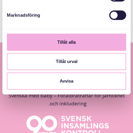
Allmänna
arvsfonden
Marknadsföring
Tillåt alla
Tillåt urval
Avvisa
Svenska med baby – Föräldraträffar för jämlikhet
och inkludering.