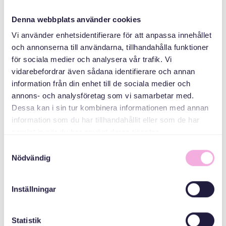
کنند
Denna webbplats använder cookies
سازمان دهنده
Vi använder enhetsidentifierare för att anpassa innehållet
och annonserna till användarna, tillhandahålla funktioner
för sociala medier och analysera vår trafik. Vi
vidarebefordrar även sådana identifierare och annan
information från din enhet till de sociala medier och
annons- och analysföretag som vi samarbetar med.
Dessa kan i sin tur kombinera informationen med annan
information som du har tillhandahållit eller som de har
samlat in när du har använt deras tjänster.
Svenska med baby
Samtyckesval
ایمیل
Nödvändig
bokningen@svenskamedbaby.se
Inställningar
هم سازمان دهندگان
Statistik