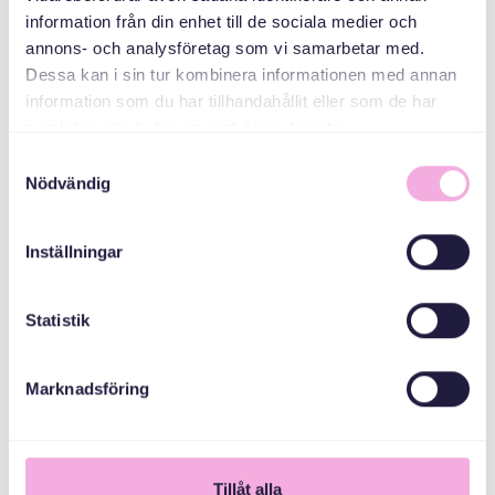
هم سازمان دهندگان
information från din enhet till de sociala medier och
annons- och analysföretag som vi samarbetar med.
Dessa kan i sin tur kombinera informationen med annan
هیئت اداری شهرستان
information som du har tillhandahållit eller som de har
استکهلم
samlat in när du har använt deras tjänster.
Samtyckesval
Nödvändig
Inställningar
Statistik
Marknadsföring
1
Tillåt alla