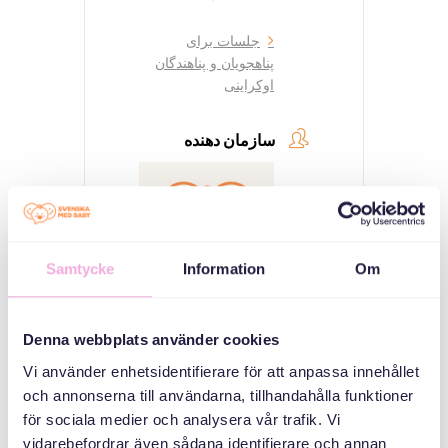
جلسات برای
پناهجویان و پناهندگان
اوکراینی
سازمان دهنده
Samtycke
Information
Om
Denna webbplats använder cookies
Svenska med baby
Vi använder enhetsidentifierare för att anpassa innehållet
ایمیل
och annonserna till användarna, tillhandahålla funktioner
bokningen@svenskamedbaby.se
för sociala medier och analysera vår trafik. Vi
vidarebefordrar även sådana identifierare och annan