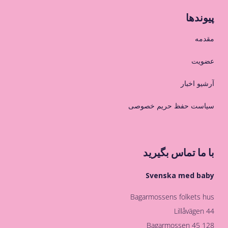
پیوندها
مقدمه
عضویت
آرشیو اخبار
سیاست حفظ حریم خصوصی
با ما تماس بگیرید
Svenska med baby
Bagarmossens folkets hus
Lillåvägen 44
128 45 Bagarmossen