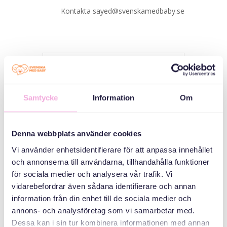
Kontakta sayed@svenskamedbaby.se
تاریخ
Samtycke
Information
Om
2025 سپتامبر 17
گذشت
Denna webbplats använder cookies
Vi använder enhetsidentifierare för att anpassa innehållet
زمان
och annonserna till användarna, tillhandahålla funktioner
14:00 - 16:00
för sociala medier och analysera vår trafik. Vi
vidarebefordrar även sådana identifierare och annan
information från din enhet till de sociala medier och
دسته بندی ها
annons- och analysföretag som vi samarbetar med.
Dessa kan i sin tur kombinera informationen med annan
جلسات برای