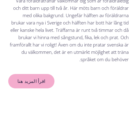
Våra föräldraträffar välkomnar dig som är föräldraledig
och ditt barn upp till två år. Här möts barn och föräldrar
med olika bakgrund. Ungefär hälften av föräldrarna
brukar vara nya i Sverige och hälften har bott här lång tid
eller kanske hela livet. Träffarna är runt två timmar och då
brukar vi hinna med sångstund, fika, lek och prat. Och
framförallt har vi roligt! Även om du inte pratar svenska är
du välkommen, det är en utmärkt möjlighet att träna
språket om du behöver.
اقرأ المزيد هنا