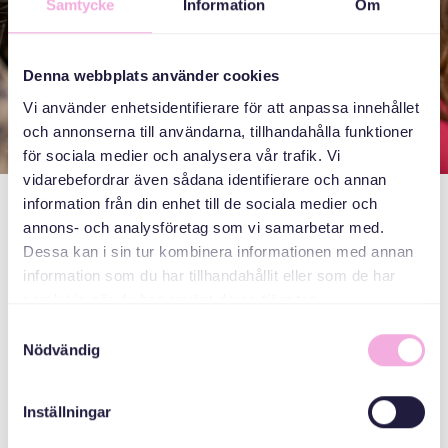
Samtycke
Information
Om
Denna webbplats använder cookies
Vi använder enhetsidentifierare för att anpassa innehållet
och annonserna till användarna, tillhandahålla funktioner
för sociala medier och analysera vår trafik. Vi
vidarebefordrar även sådana identifierare och annan
information från din enhet till de sociala medier och
اللقاءات العائلية
annons- och analysföretag som vi samarbetar med.
Dessa kan i sin tur kombinera informationen med annan
information som du har tillhandahållit eller som de har
Våra familjeträffar är för hela familjen med barn upp till tio
samlat in när du har använt deras tjänster.
år. Under de här träffarna pratar och fikar vi, precis som
Samtyckesval
på alla våra träffar. Men vi passar också på att testa något
Nödvändig
vi kanske inte gjort förut, som att odla morotsfrön eller
baka pepparkakor. Ibland har vi besök av en gäst, kanske
arbetar gästen med att rita, då får vi tips som handlar om
Inställningar
det.