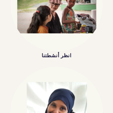
انظر أنشطتنا