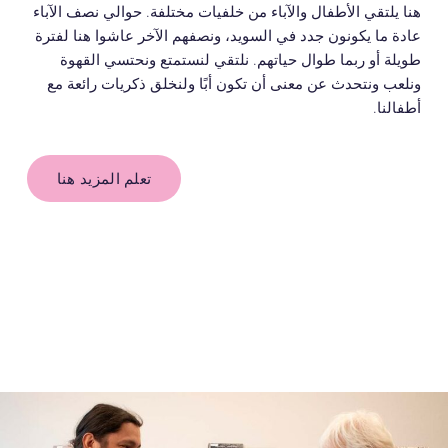
هنا يلتقي الأطفال والآباء من خلفيات مختلفة. حوالي نصف الآباء
عادة ما يكونون جدد في السويد، ونصفهم الآخر عاشوا هنا لفترة
طويلة أو ربما طوال حياتهم. نلتقي لنستمتع ونحتسي القهوة
ونلعب ونتحدث عن معنى أن تكون أبًا ولنخلق ذكريات رائعة مع
أطفالنا.
تعلم المزيد هنا