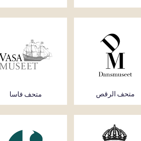
متحف الرقص
متحف فاسا