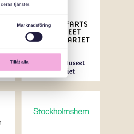
deras tjänster.
Marknadsföring
Sjöfarts Museet
Tillåt alla
Akvariet