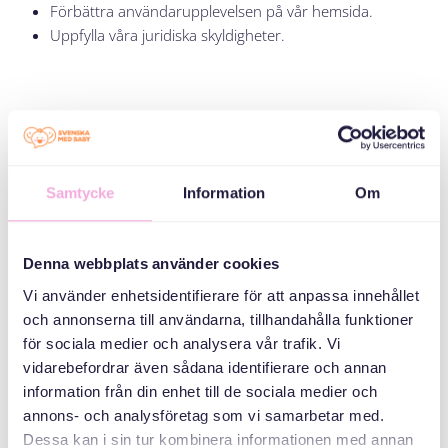
Förbättra användarupplevelsen på vår hemsida.
Uppfylla våra juridiska skyldigheter.
Skydd av information:
Samtycke
Information
Om
Vi tar datasäkerhet på allvar och har implementerat lämpliga
tekniska och organisatoriska åtgärder för att skydda din
information mot obehörig åtkomst, ändring, avslöjande eller
Denna webbplats använder cookies
förstörelse.
Vi använder enhetsidentifierare för att anpassa innehållet
och annonserna till användarna, tillhandahålla funktioner
för sociala medier och analysera vår trafik. Vi
vidarebefordrar även sådana identifierare och annan
Dina rättigheter:
information från din enhet till de sociala medier och
annons- och analysföretag som vi samarbetar med.
Dessa kan i sin tur kombinera informationen med annan