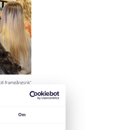
ill framgångsrik
 arbetsmarknad.”
eringsträff för
aria Karlsson
, är
 att få jobb och
Om
ehöver anställa.
utrikesfödda och