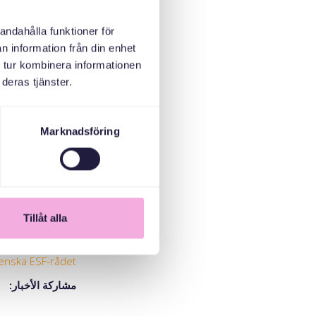
arit möjligt utan
ten får vi fler
andahålla funktioner för
å ut fler i jobb.”
n information från din enhet
 Sverige bidrar
 tur kombinera informationen
 fyller kollegan
deras tjänster.
Erica i.
farenheter genom
e erbjuder också
Marknadsföring
får kandidaterna
da i Sverige inte
har.
m uppstod under
ll anställningar!
Tillåt alla
r för ukrainska
enska ESF-rådet
مشاركة الأخبار: