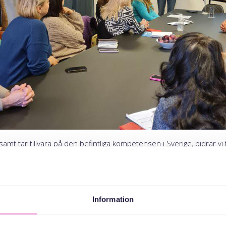
amt tar tillvara på den befintliga kompetensen i Sverige, bidrar vi t
integration och skapar en mer inkluderande
obbentrén
och Svenska med baby arrangerade en gemensam rekryt
flyktingar i Sverige.
Erica Freiding Lundberg
, och hennes kollega
M
 Jobbentrén och de är ivriga att berätta om de personer de hjälper
Information
om de företag som b
i på Jobbentrén skapar långsiktiga anställningar tillsammans med 