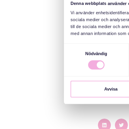
Denna webbplats använder 
samarb
Vi använder enhetsidentifierar
sociala medier och analysera 
“Och genom att 
till de sociala medier och a
man till framg
med annan information som du 
Erica, M
Samtyckesval
intervjuer
Nödvändig
vägledning oc
möjlighet att
Nu håller såv
Avvisa
Rekrytering