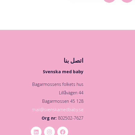
اتصل بنا
Svenska med baby
Bagarmossens folkets hus
Lillåvägen 44
128 45 Bagarmossen
mail@svenskamedbaby.se
Org nr:
802502-7627