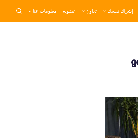
إشراك نفسك
تعاون
عضوية
معلومات عنا
g