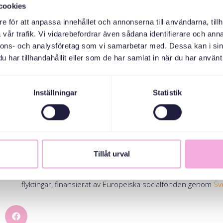
arbetsgivare”, säger Maria Karlsson. “Vårt viktiga arbete hade inte v
cookies
etspartners som Svenska med Baby. Genom denna typ av samarbe
e för att anpassa innehållet och annonserna till användarna, tillh
möjligheter att nå ut till vår målgrupp och genom detta f
vår trafik. Vi vidarebefordrar även sådana identifierare och anna
använda de befintliga resurserna och yrkeskompetenserna vi har i
nnons- och analysföretag som vi samarbetar med. Dessa kan i sin
ångsrik integration och skapar en mer inkluderande arbetsmarknad”,
har tillhandahållit eller som de har samlat in när du har använt 
aria och deras kollegor lär känna kandidaternas önskemål och er
, vilket möjliggör en mer träffsäker matchning med lämpliga jobb. D
Inställningar
Statistik
h återkoppling för att stötta dem i deras jobbsökande. Dessutom 
 utöka sitt professionella nätverk, vilket är en fördel många nyanlän
äl de som vi på Svenska med baby tummarna för de kontakter so
rekryteringsträffen. Förhoppningsvis leder några av dem ti
Tillåt urval
sträffen genomfördes inom projektet som Svenska med baby drive
.
flyktingar, finansierat av Europeiska socialfonden genom
Sv