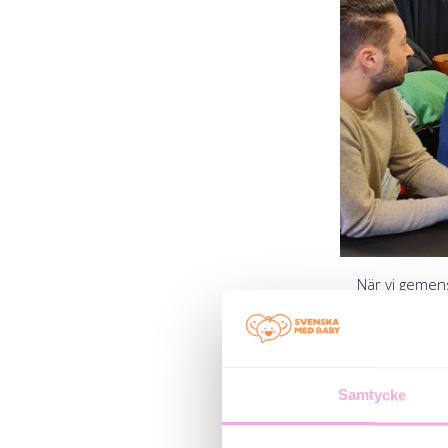
“När vi gemens
Företaget
J
ukrainska 
rekryterare på
Samtycke
“V