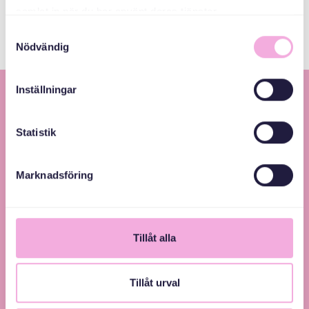
Share news:
samlat in när du har använt deras tjänster.
Samtyckesval
Nödvändig
Inställningar
Statistik
Marknadsföring
Svenska med baby – Föräldraträffar för jämlikhet
och inkludering.
Tillåt alla
Tillåt urval