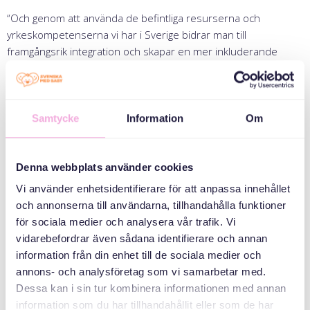
“Och genom att använda de befintliga resurserna och
yrkeskompetenserna vi har i Sverige bidrar man till
framgångsrik integration och skapar en mer inkluderande
arbetsmarknad”, fyller kollegan Erica i.
Erica, Maria och deras kollegor lär känna kandidaternas
önskemål och erfarenheter genom intervjuer, vilket möjliggör
en mer träffsäker matchning med lämpliga jobb. De erbjuder
Samtycke
Information
Om
också vägledning och återkoppling för att stötta dem i deras
jobbsökande. Dessutom får kandidaterna möjlighet att utöka
sitt professionella nätverk, vilket är en fördel många nyanlända
Denna webbplats använder cookies
i Sverige inte har.
Vi använder enhetsidentifierare för att anpassa innehållet
Nu håller såväl de som vi på Svenska med baby tummarna för
och annonserna till användarna, tillhandahålla funktioner
de kontakter som uppstod under rekryteringsträffen.
för sociala medier och analysera vår trafik. Vi
Förhoppningsvis leder några av dem till anställningar!
vidarebefordrar även sådana identifierare och annan
information från din enhet till de sociala medier och
Rekryteringsträffen genomfördes inom projektet som Svenska
annons- och analysföretag som vi samarbetar med.
med baby driver för ukrainska flyktingar, finansierat av
Dessa kan i sin tur kombinera informationen med annan
Europeiska socialfonden genom
Svenska ESF-rådet
.
information som du har tillhandahållit eller som de har