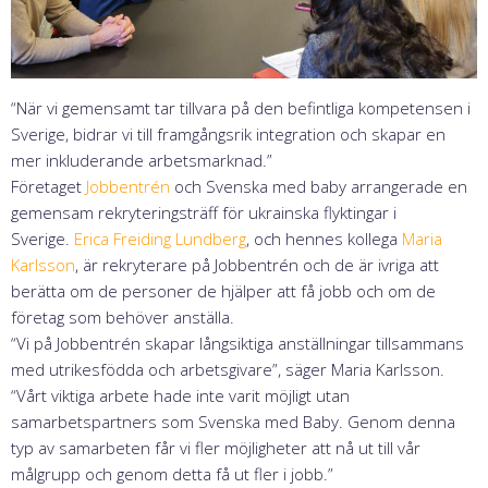
“När vi gemensamt tar tillvara på den befintliga kompetensen i
Sverige, bidrar vi till framgångsrik integration och skapar en
mer inkluderande arbetsmarknad.”
Företaget
Jobbentrén
och Svenska med baby arrangerade en
gemensam rekryteringsträff för ukrainska flyktingar i
Sverige.
Erica Freiding Lundberg
, och hennes kollega
Maria
Karlsson
, är rekryterare på Jobbentrén och de är ivriga att
berätta om de personer de hjälper att få jobb och om de
företag som behöver anställa.
“Vi på Jobbentrén skapar långsiktiga anställningar tillsammans
med utrikesfödda och arbetsgivare”, säger Maria Karlsson.
“Vårt viktiga arbete hade inte varit möjligt utan
samarbetspartners som Svenska med Baby. Genom denna
typ av samarbeten får vi fler möjligheter att nå ut till vår
målgrupp och genom detta få ut fler i jobb.”