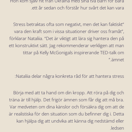
Hon kom själv hit från Ukraina med sina två barn för bara
ett år sedan och förstår hur svårt det kan vara.
“Stress betraktas ofta som negativt, men det kan faktiskt
vara den kraft som i vissa situationer driver oss framåt”,
förklarar Nataliia. “Det är viktigt att lära sig hantera den på
ett konstruktivt sätt. Jag rekommenderar verkligen att man
tittar på Kelly McGonigals inspirerande TED-talk om
ämnet.”
Nataliia delar några konkreta råd för att hantera stress:
Börja med att ta hand om din kropp. Att röra på dig och
träna är till hjälp. Det frigör ämnen som får dig att må bra.
Var medveten om dina känslor och försäkra dig om att de
är realistiska för den situation som du befinner dig i. Detta
kan hjälpa dig att undvika att känna dig nedstämd eller
ledsen.