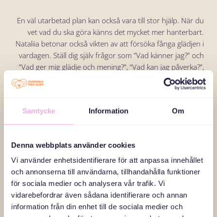
En väl utarbetad plan kan också vara till stor hjälp. När du
vet vad du ska göra känns det mycket mer hanterbart.
Nataliia betonar också vikten av att försöka fånga glädjen i
vardagen. Ställ dig själv frågor som ”Vad känner jag?” och
”Vad ger mig glädje och mening?”, “Vad kan jag påverka?”,
för att hjälpa dig att hitta fram till vad du mår bra av.
Stanna upp och försök vara i nuet och hitta stunder och
situationer som gör dig glad.
Samtycke
Information
Om
Att följa sin egen väg är viktigt. Strävan efter lycka gör oss
ofta istället olyckliga. Jämförelse med andra likaså. Att hitta
Denna webbplats använder cookies
sin egen väg kan motverka detta och kan hjälpa dig att
Vi använder enhetsidentifierare för att anpassa innehållet
göra det rätta oavsett känslor eller vad andra gör.
och annonserna till användarna, tillhandahålla funktioner
Fokusera på vad som fungerar för dig utifrån dina mål,
för sociala medier och analysera vår trafik. Vi
både långsiktiga och kortsiktiga. Det finns inget rätt eller
vidarebefordrar även sådana identifierare och annan
fel, det handlar om vad som känns rätt för dig.
information från din enhet till de sociala medier och