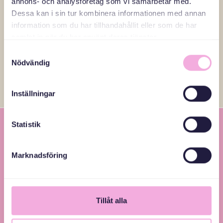
annons- och analysföretag som vi samarbetar med.
Dessa kan i sin tur kombinera informationen med annan
Läs fler reportage
information som du har tillhandahållit eller som de har
samlat in när du har använt deras tjänster.
Samtyckesval
Nödvändig
Inställningar
Statistik
Marknadsföring
Svenska med baby – Föräldraträffar för jämlikhet
Tillåt alla
och inkludering.