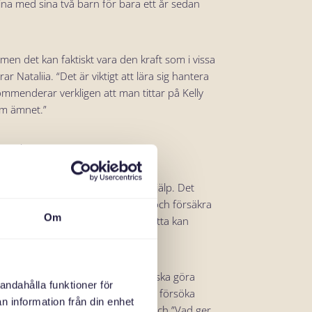
ina med sina två barn för bara ett år sedan
 men det kan faktiskt vara den kraft som i vissa
ar Nataliia. “Det är viktigt att lära sig hantera
kommenderar verkligen att man tittar på Kelly
om ämnet.”
 att hantera stress:
tt röra på dig och träna är till hjälp. Det
a. Var medveten om dina känslor och försäkra
Om
situation som du befinner dig i. Detta kan
 nedstämd eller ledsen.
 till stor hjälp. När du vet vad du ska göra
andahålla funktioner för
taliia betonar också vikten av att försöka
n information från din enhet
själv frågor som ”Vad känner jag?” och ”Vad ger