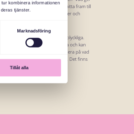
 tur kombinera informationen
påverka?”, för att hjälpa dig att hitta fram till
deras tjänster.
örsök vara i nuet och hitta stunder och
Marknadsföring
an efter lycka gör oss ofta istället olyckliga.
tta sin egen väg kan motverka detta och kan
t känslor eller vad andra gör. Fokusera på vad
l, både långsiktiga och kortsiktiga. Det finns
vad som känns rätt för dig.
Tillåt alla