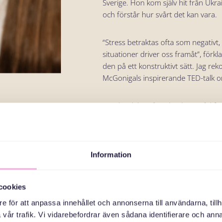
Sverige. Hon kom själv hit från Ukra
och förstår hur svårt det kan vara.
“Stress betraktas ofta som negativt,
situationer driver oss framåt”, förklar
den på ett konstruktivt sätt. Jag re
McGonigals inspirerande TED-talk 
Nataliia delar några konkreta råd för
Börja med att ta hand om din kropp. A
frigör ämnen som får dig att må br
Information
dig om att de är realistiska för den 
hjälpa dig att undvika att känna dig
cookies
En väl utarbetad plan kan också vara
e för att anpassa innehållet och annonserna till användarna, tillh
känns det mycket mer hanterbart. Na
vår trafik. Vi vidarebefordrar även sådana identifierare och anna
fånga glädjen i vardagen. Ställ dig 