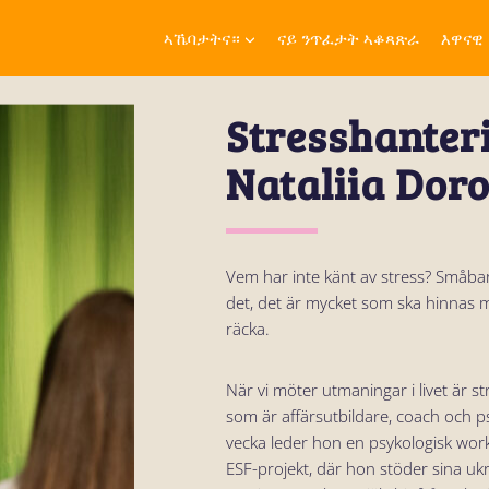
ኣኼባታትና።
ናይ ንጥፈታት ኣቆጻጽራ
እዋናዊ
Stresshanter
Nataliia Dor
Vem har inte känt av stress? Småbarn
det, det är mycket som ska hinnas med
räcka.
När vi möter utmaningar i livet är s
som är affärsutbildare, coach och p
vecka leder hon en psykologisk wo
ESF-projekt, där hon stöder sina uk