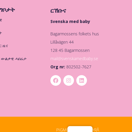
ግቦታት
ርኸቡና
ዊ
Svenska med baby
ት
Bagarmossens folkets hus
Lillåvägen 44
ር ዜና
128 45 Bagarmossen
mail@svenskamedbaby.se
 ውልቃዊ ሓበሬታ
Org nr:
802502-7627
PIGMENT DIGITALBYRÅ