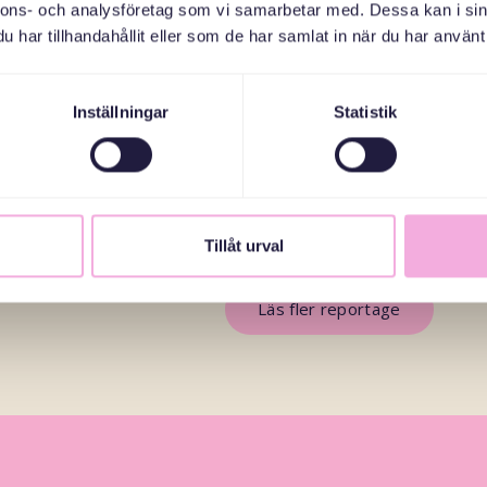
nnons- och analysföretag som vi samarbetar med. Dessa kan i sin
mig glädje och mening?”, “Vad kan jag 
har tillhandahållit eller som de har samlat in när du har använt 
vad du mår bra av. Stanna upp och f
situationer som gör dig glad.
Inställningar
Statistik
Att följa sin egen väg är viktigt. Sträv
Jämförelse med andra likaså. Att hi
hjälpa dig att göra det rätta oavset
som fungerar för dig utifrån dina må
inget rätt eller fel, det handlar om 
Tillåt urval
Läs fler reportage