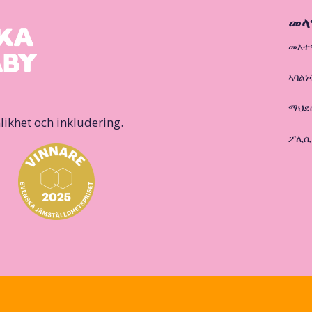
መላ
መእተ
ኣባልነ
ማህደ
likhet och inkludering.
ፖሊሲ