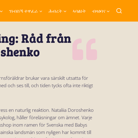
ንነብስኻ ተዋፈራ
ሕብረት
ኣባልነት
ብዛዕባና
ing: Råd från
oshenko
sföräldrar brukar vara särskilt utsatta för
 och ses till, och tiden tycks ofta inte riktigt
tress en naturlig reaktion. Nataliia Doroshenko
sykolog, håller föreläsningar om ämnet. Varje
rkshop inom ramen för Svenska med Babys
rainska landsmän som nyligen har kommit till