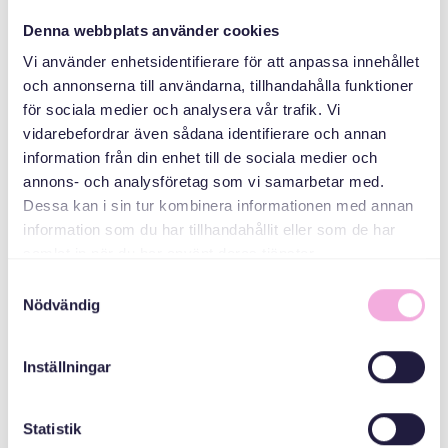
منظم
Denna webbplats använder cookies
Vi använder enhetsidentifierare för att anpassa innehållet
och annonserna till användarna, tillhandahålla funktioner
för sociala medier och analysera vår trafik. Vi
vidarebefordrar även sådana identifierare och annan
information från din enhet till de sociala medier och
annons- och analysföretag som vi samarbetar med.
Dessa kan i sin tur kombinera informationen med annan
Svenska med baby
information som du har tillhandahållit eller som de har
samlat in när du har använt deras tjänster.
Email
bokningen@svenskamedbaby.se
Samtyckesval
Nödvändig
Inställningar
المنظمون المشاركون
Statistik
Allmänna