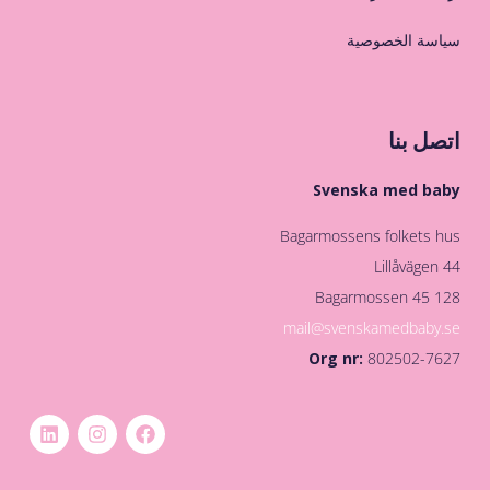
سياسة الخصوصية
اتصل بنا
Svenska med baby
Bagarmossens folkets hus
Lillåvägen 44
128 45 Bagarmossen
mail@svenskamedbaby.se
Org nr:
802502-7627