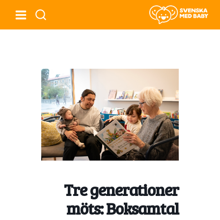
Tre generationer
möts: Boksamtal