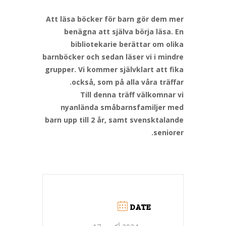
Att läsa böcker för barn gör dem mer
benägna att själva börja läsa. En
bibliotekarie berättar om olika
barnböcker och sedan läser vi i mindre
grupper. Vi kommer självklart att fika
också, som på alla våra träffar.
Till denna träff välkomnar vi
nyanlända småbarnsfamiljer med
barn upp till 2 år, samt svensktalande
seniorer.
DATE