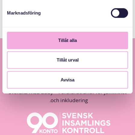
arvsfonden
Marknadsföring
Tillåt alla
Tillåt urval
Avvisa
Svenska med baby – Föräldraträffar för jämlikhet
och inkludering.