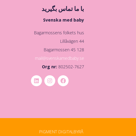
با ما تماس بگیرید
Svenska med baby
Bagarmossens folkets hus
Lillåvägen 44
128 45 Bagarmossen
mail@svenskamedbaby.se
Org nr:
802502-7627
PIGMENT DIGITALBYRÅ