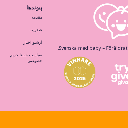
پیوندها
مقدمه
عضویت
آرشیو اخبار
Svenska med baby – Föräldraträ
سیاست حفظ حریم
خصوصی