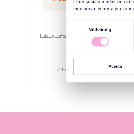
till de sociala medier och a
med annan information som du 
Svenska med baby
Samtyckesval
ایمیل
Nödvändig
bokningen@svenskamedbaby.se
هم سازمان دهندگان
Avvisa
Allmänna arvsfonden