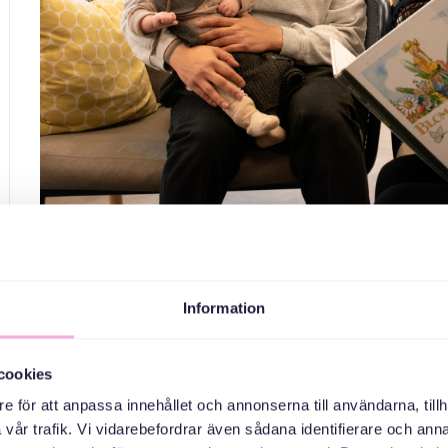
Tre gen
Information
Att läsa böcker för barn gör dem mer benägna att sjä
barnböcker och sedan läser vi i mindre grupper. Vi 
cookies
e för att anpassa innehållet och annonserna till användarna, tillh
دان سوئدی زبان هستیم.
vår trafik. Vi vidarebefordrar även sådana identifierare och anna