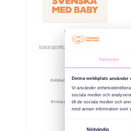
Svenska med baby
Email
bokningen@svenskamedbaby.se
Samtycke
المنظمون المشاركون
Denna webbplats använder 
Folkhälsomyndigheterna
Vi använder enhetsidentifierar
sociala medier och analysera 
Kronprinsessan Margaretas
till de sociala medier och a
Minnesfond
med annan information som du 
مدينة جوتنبرج
Samtyckesval
Nödvändig