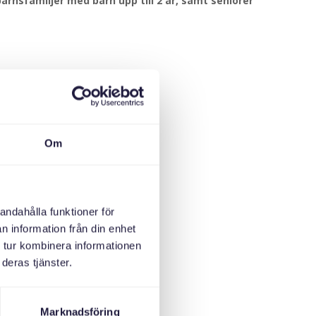
arnsfamiljer med barn upp till 2 år, samt seniorer.
Om
andahålla funktioner för
n information från din enhet
 tur kombinera informationen
deras tjänster.
Marknadsföring