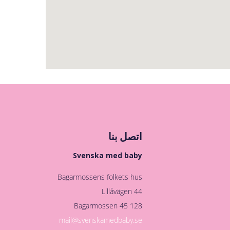
اتصل بنا
Svenska med baby
Bagarmossens folkets hus
Lillåvägen 44
128 45 Bagarmossen
mail@svenskamedbaby.se