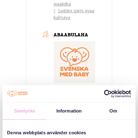
waalidka
Saddex qarni ayaa
kulmaya
ABAABULAHA
Svenska med baby
iimaylka
Samtycke
Information
Om
bokningen@svenskamedbaby.se
Denna webbplats använder cookies