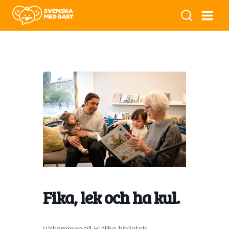
Fika, lek och ha kul.
Välkommen till Hjällbo bibliotek!