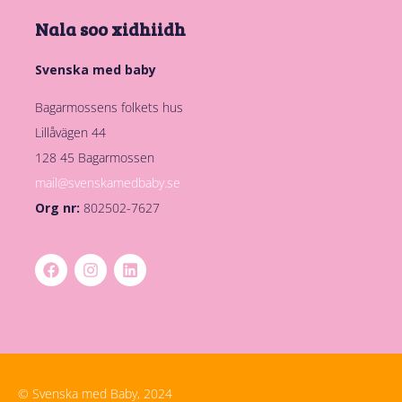
Nala soo xidhiidh
Svenska med baby
Bagarmossens folkets hus
Lillåvägen 44
128 45 Bagarmossen
mail@svenskamedbaby.se
Org nr:
802502-7627
© Svenska med Baby, 2024