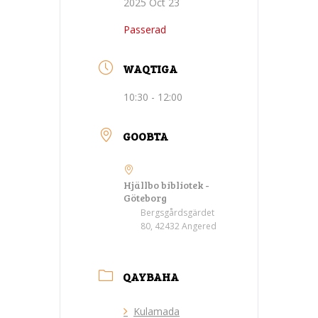
2025 Oct 23
Passerad
WAQTIGA
10:30 - 12:00
GOOBTA
Hjällbo bibliotek -
Göteborg
Bergsgårdsgärdet
80, 42432 Angered
QAYBAHA
Kulamada