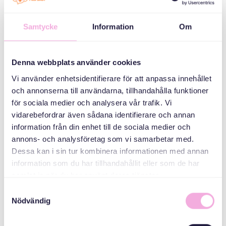
Medborgarplatsen
25, Stockholm
Samtycke
Information
Om
فئات
Denna webbplats använder cookies
Mötesplats -
Vi använder enhetsidentifierare för att anpassa innehållet
Welcome house
och annonserna till användarna, tillhandahålla funktioner
för sociala medier och analysera vår trafik. Vi
منظم
vidarebefordrar även sådana identifierare och annan
information från din enhet till de sociala medier och
annons- och analysföretag som vi samarbetar med.
Dessa kan i sin tur kombinera informationen med annan
information som du har tillhandahållit eller som de har
samlat in när du har använt deras tjänster.
Samtyckesval
Nödvändig
Svenska med baby