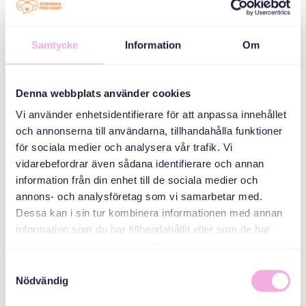
welcome House
Medborgarplatsen
25, Stockholm
Samtycke
Information
Om
КАТЕГОРІЇ
Denna webbplats använder cookies
Vi använder enhetsidentifierare för att anpassa innehållet
Mötesplats -
och annonserna till användarna, tillhandahålla funktioner
Welcome house
för sociala medier och analysera vår trafik. Vi
vidarebefordrar även sådana identifierare och annan
ОРГАНІЗАТОР
information från din enhet till de sociala medier och
annons- och analysföretag som vi samarbetar med.
Dessa kan i sin tur kombinera informationen med annan
information som du har tillhandahållit eller som de har
samlat in när du har använt deras tjänster.
Samtyckesval
Nödvändig