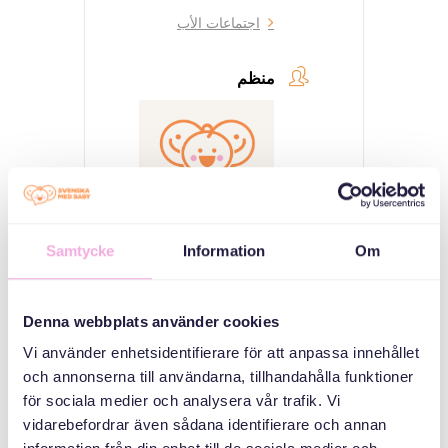
اجتماعات الأب
منظم
Samtycke
Information
Om
Svenska med baby
Email
Denna webbplats använder cookies
bokningen@svenskamedbaby.se
Vi använder enhetsidentifierare för att anpassa innehållet
och annonserna till användarna, tillhandahålla funktioner
för sociala medier och analysera vår trafik. Vi
vidarebefordrar även sådana identifierare och annan
المنظمون المشاركون