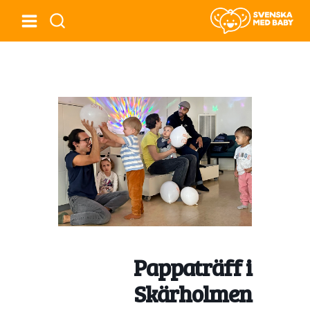
Pappaträff i
Skärholmen