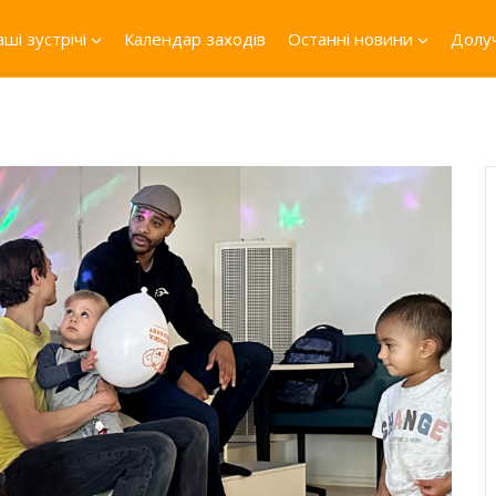
ші зустрічі
Календар заходів
Останні новини
Долуч