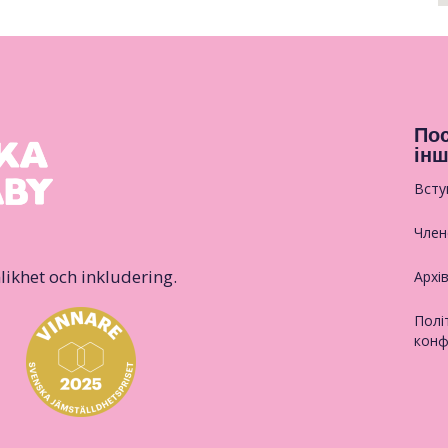
Пос
інш
Всту
Член
likhet och inkludering.
Архі
Полі
конф