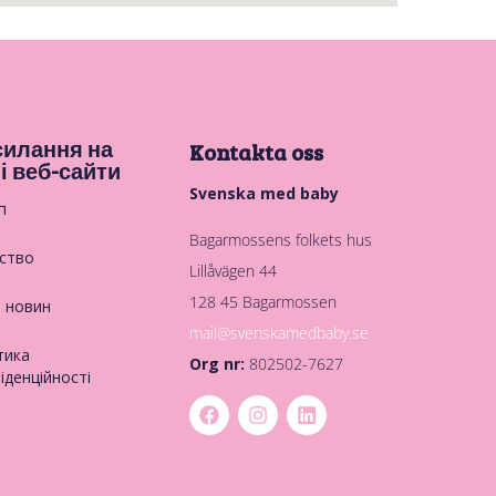
илання на
Kontakta oss
і веб-сайти
Svenska med baby
п
Bagarmossens folkets hus
ство
Lillåvägen 44
128 45 Bagarmossen
в новин
mail@svenskamedbaby.se
тика
Org nr:
802502-7627
іденційності