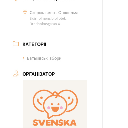
Скерхольмен - Стокгольм
Skärholmens bibliotek,
Bredholmsgatan 4
КАТЕГОРІЇ
Батьківські збори
ОРГАНІЗАТОР