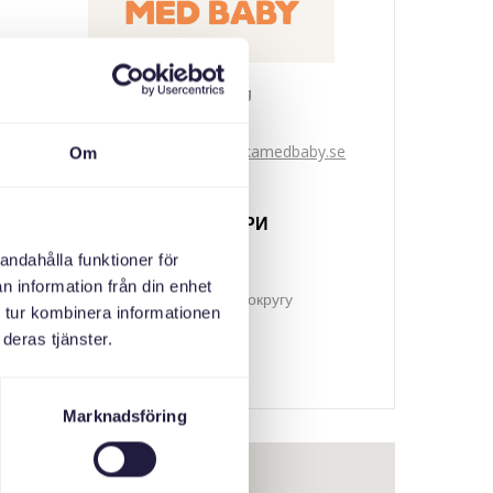
Svenska med baby
Email
bokningen@svenskamedbaby.se
Om
СПІВОРГАНІЗАТОРИ
andahålla funktioner för
n information från din enhet
Адміністративна рада округу
 tur kombinera informationen
Стокгольм
deras tjänster.
Marknadsföring