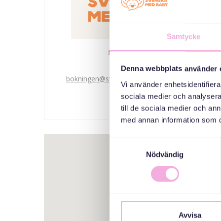
Samtycke
Svenska med baby
Email
Denna webbplats använder 
bokningen@svenskamedbaby.se
Vi använder enhetsidentifierar
sociala medier och analysera 
till de sociala medier och a
med annan information som du 
Samtyckesval
Nödvändig
Avvisa