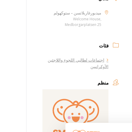
ميدبورغاربلاتسن - ستوكهولم
Welcome House,
Medborgarplatsen 25
فئات
اجتماعات لطالبي اللجوء واللاجئين
الأوكرانيين
منظم