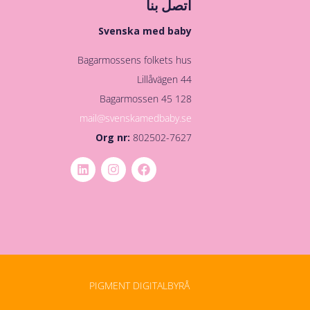
اتصل بنا
Svenska med baby
Bagarmossens folkets hus
Lillåvägen 44
128 45 Bagarmossen
mail@svenskamedbaby.se
Org nr:
802502-7627
PIGMENT DIGITALBYRÅ