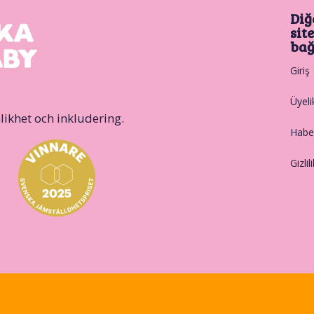
Diğ
sit
bağ
Giriş
Üyeli
likhet och inkludering.
Haber
Gizlil