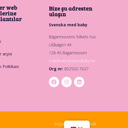
er web
Bize şu adresten
elerine
ulaşın
lantılar
Svenska med baby
Bagarmossens folkets hus
k
Lillåvägen 44
128 45 Bagarmossen
 arşivi
mail@svenskamedbaby.se
ik Politikası
Org nr:
802502-7627
PIGMENT DIGITALBYRÅ