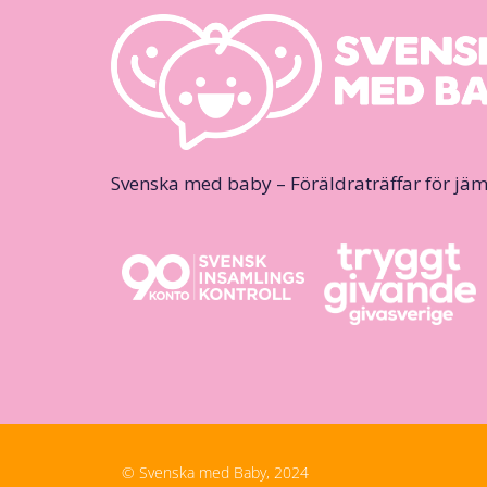
Svenska med baby – Föräldraträffar för jäm
© Svenska med Baby, 2024