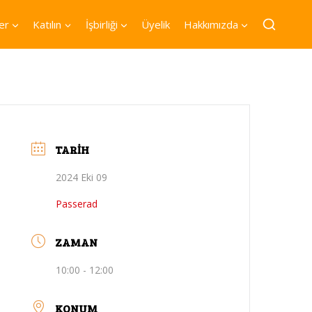
er
Katılın
İşbirliği
Üyelik
Hakkımızda
TARIH
2024 Eki 09
Passerad
ZAMAN
10:00 - 12:00
KONUM