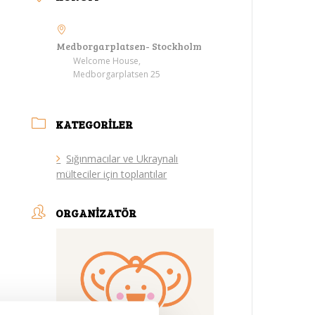
Medborgarplatsen- Stockholm
Welcome House,
Medborgarplatsen 25
KATEGORILER
Sığınmacılar ve Ukraynalı
mülteciler için toplantılar
ORGANIZATÖR