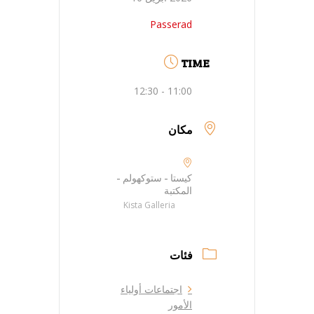
Passerad
TIME
11:00 - 12:30
مكان
كيستا - ستوكهولم -
المكتبة
Kista Galleria
فئات
اجتماعات أولياء
الأمور