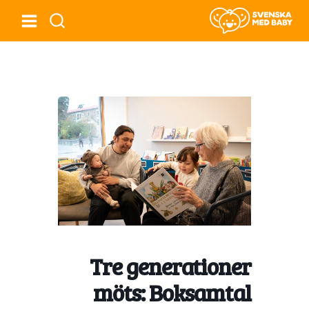
Tre generationer
möts: Boksamtal