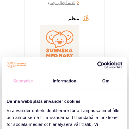
ثلاثة أجيال تجتمع
منظم
Svenska med baby
Samtycke
Information
Om
Email
bokningen@svenskamedbaby.se
Denna webbplats använder cookies
Vi använder enhetsidentifierare för att anpassa innehållet
och annonserna till användarna, tillhandahålla funktioner
المنظمون المشاركون
för sociala medier och analysera vår trafik. Vi