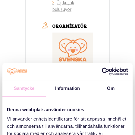
Üç kuşak
buluşuyor
ORGANIZATÖR
Svenska med baby
Samtycke
Information
Om
E-Posta
bokningen@svenskamedbaby.se
Denna webbplats använder cookies
Vi använder enhetsidentifierare för att anpassa innehållet
och annonserna till användarna, tillhandahålla funktioner
ORTAK
för sociala medier och analysera vår trafik. Vi