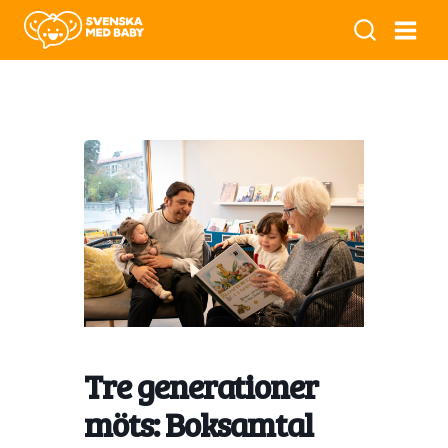
Tre generationer
möts: Boksamtal