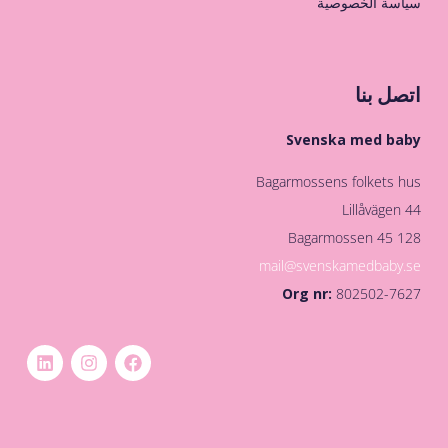
سياسة الخصوصية
اتصل بنا
Svenska med baby
Bagarmossens folkets hus
Lillåvägen 44
128 45 Bagarmossen
mail@svenskamedbaby.se
Org nr:
802502-7627