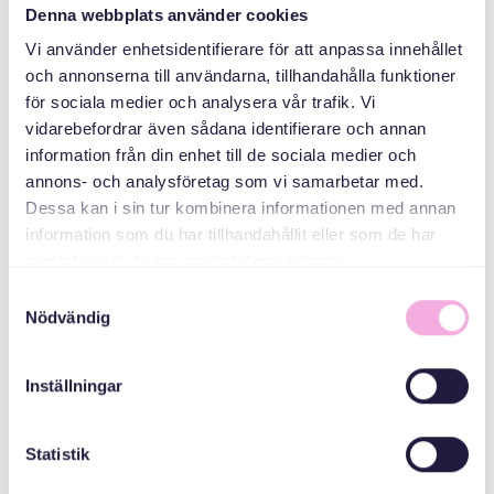
منظم
Denna webbplats använder cookies
Vi använder enhetsidentifierare för att anpassa innehållet
och annonserna till användarna, tillhandahålla funktioner
för sociala medier och analysera vår trafik. Vi
vidarebefordrar även sådana identifierare och annan
information från din enhet till de sociala medier och
annons- och analysföretag som vi samarbetar med.
Dessa kan i sin tur kombinera informationen med annan
Svenska med baby
information som du har tillhandahållit eller som de har
samlat in när du har använt deras tjänster.
Email
bokningen@svenskamedbaby.se
Samtyckesval
Nödvändig
Inställningar
المنظمون المشاركون
Statistik
Stockholms Stad