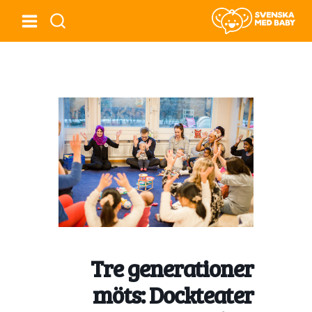
Tre generationer
möts: Dockteater