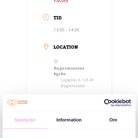
Passed
TID
13:00 - 14:30
LOCATION
Bagarmossens
kyrka
Lagaplan 6, 128 45
Bagarmossen
CATEGORIES
Samtycke
Information
Om
Three generations
meet