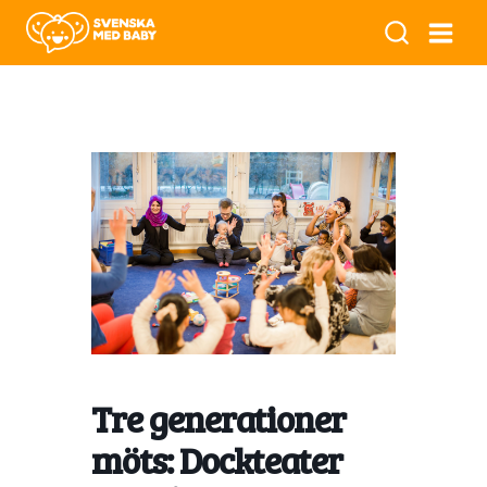
Tre generationer
möts: Dockteater